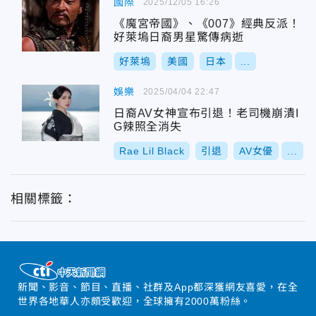
國際
2025/12/05 16:26
《魔宮帝國》、《007》經典反派！
好萊塢日裔男星驚傳病逝
好萊塢
美國
日本
...
娛樂
2025/04/04 22:47
日裔AV女神宣布引退！老司機崩潰I
G辣照全消失
Rae Lil Black
引退
AV女優
...
相關標籤：
新聞、影音、節目、直播、社群及App都深獲網友喜愛，在全
世界各地華人亦頗受歡迎，全球擁有2000萬粉絲。