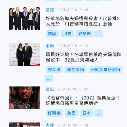
國際
2025/12/16 15:45
好萊塢名導夫婦遭兒殺害！川普批2
人死於「川普精神錯亂症」惹議
美國
川普
好萊塢
...
娛樂
2025/12/15 15:19
震驚好萊塢！名導羅伯萊納夫婦傳陳
屍家中 32歲兒列嫌疑人
好萊塢
羅伯萊納
米凱萊辛格雷納
...
國際
2025/12/05 16:26
《魔宮帝國》、《007》經典反派！
好萊塢日裔男星驚傳病逝
好萊塢
美國
日本
...
大陸
2025/12/03 16:24