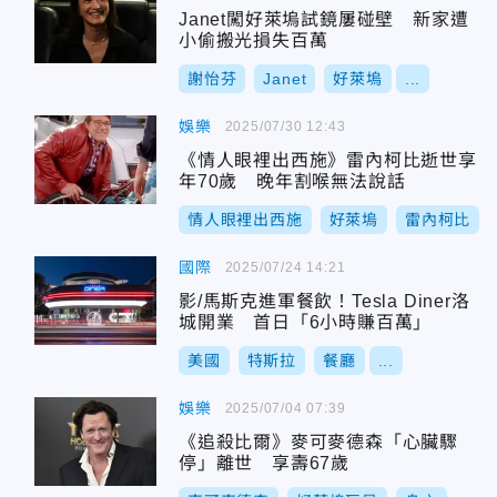
Janet闖好萊塢試鏡屢碰壁 新家遭
小偷搬光損失百萬
謝怡芬
Janet
好萊塢
...
娛樂
2025/07/30 12:43
《情人眼裡出西施》雷內柯比逝世享
年70歲 晚年割喉無法說話
情人眼裡出西施
好萊塢
雷內柯比
國際
2025/07/24 14:21
影/馬斯克進軍餐飲！Tesla Diner洛
城開業 首日「6小時賺百萬」
美國
特斯拉
餐廳
...
娛樂
2025/07/04 07:39
《追殺比爾》麥可麥德森「心臟驟
停」離世 享壽67歲