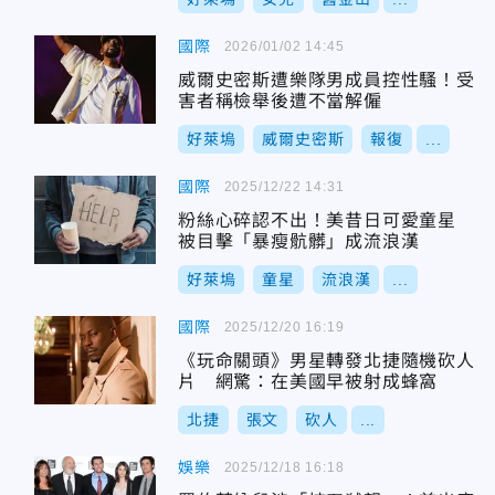
國際
2026/01/02 14:45
威爾史密斯遭樂隊男成員控性騷！受
害者稱檢舉後遭不當解僱
好萊塢
威爾史密斯
報復
...
國際
2025/12/22 14:31
粉絲心碎認不出！美昔日可愛童星
被目擊「暴瘦骯髒」成流浪漢
好萊塢
童星
流浪漢
...
國際
2025/12/20 16:19
《玩命關頭》男星轉發北捷隨機砍人
片 網驚：在美國早被射成蜂窩
北捷
張文
砍人
...
娛樂
2025/12/18 16:18