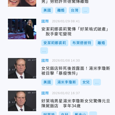
男」勞勃許奈德驚傳離婚
美國
離婚
台灣
...
國際
2026/01/29 08:41
安潔莉娜裘莉驚傳「好萊塢式破產」
脫手豪宅變現
安潔莉娜裘莉
布萊德彼特
離婚
...
國際
2026/01/08 14:30
女兒飯店猝死後首露面！湯米李瓊斯
被目擊「暴瘦憔悴」
美國
湯米李瓊斯
女兒
...
國際
2026/01/02 16:37
好萊塢男星湯米李瓊斯女兒驚傳元旦
陳屍飯店 享年34歲
好萊塢
女兒
舊金山
...