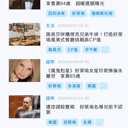
享耆壽94歲 超暖遺願曝光
回到未來
好萊塢
詹姆斯托根
生活
2026/03/27 10:31
路易莎併購傑克兄弟牛排！打造好萊
塢風美式餐廳挑戰高CP值
路易莎
CP值
早午餐
...
國際
2026/03/09 09:45
《魔鬼剋星》好萊塢女星珍妮佛倫永
離世 享壽65歲
好萊塢
女演員
美國
...
國際
2026/02/24 15:49
遭控謀殺雙親 好萊塢名導兒拒不認
罪
美國
好萊塢
名導
...