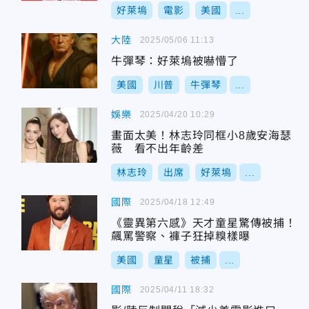
好萊塢
電影
美國
...
大陸
2025/05/06 11:13
牛彈琴：好萊塢被嚇懵了
美國
川普
牛彈琴
...
娛樂
2025/04/20 10:29
畫面太美！林志玲同框小8歲安海瑟
薇 看不出年齡差
林志玲
出席
好萊塢
...
國際
2025/04/18 12:49
《靈異第六感》天才童星驚傳被捕！
飆罵警察、褲子狂掉糗樣曝
美國
童星
被捕
...
國際
2025/04/11 18:32