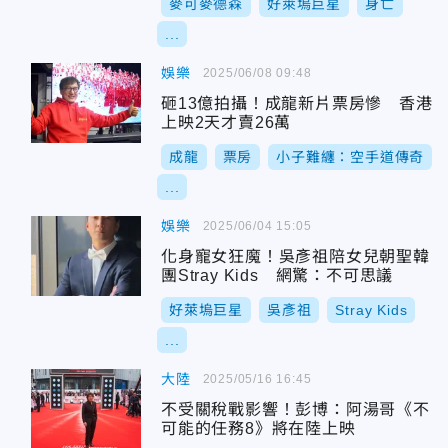
麥可麥德森
好萊塢巨星
身亡
...
娛樂
2025/06/08 09:48
砸13億拍攝！成龍新片票房慘 香港
上映2天才賣26萬
成龍
票房
小子難纏：空手道傳奇
...
娛樂
2025/06/04 15:05
化身寵女狂魔！吳彥祖陪女兒朝聖韓
團Stray Kids 網驚：不可思議
好萊塢巨星
吳彥祖
Stray Kids
...
大陸
2025/05/16 16:45
不受關稅戰影響！彭博：阿湯哥《不
可能的任務8》將在陸上映