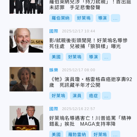
羅伯萊納兒涉「持刀弒親」！首出庭
未認罪 手足悲慟發聲
羅伯萊納
好萊塢
導演
...
國際
2025/12/17 10:44
影/弒親後街頭閒晃！好萊塢名導慘
死住處 兒被捕「狼狽樣」曝光
美國
好萊塢
導演
...
娛樂
2025/12/17 08:00
《牠》演員瓊・格雷格森癌逝享壽92
歲 死訊藏半年才公開
好萊塢
演員
癌症
...
國際
2025/12/16 22:57
好萊塢名導遇害亡！川普追罵「精神
錯亂」挨批 MAGA支持率降
美國
羅勃雷納
好萊塢
...