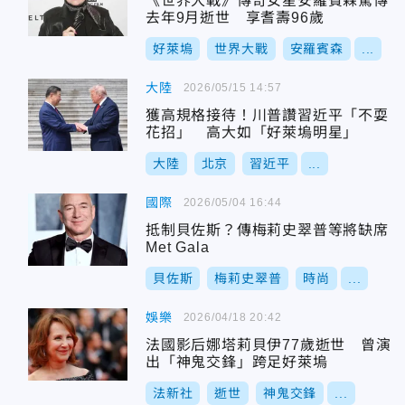
《世界大戰》傳奇女星安羅賓森驚傳
去年9月逝世 享耆壽96歲
好萊塢
世界大戰
安羅賓森
...
大陸
2026/05/15 14:57
獲高規格接待！川普讚習近平「不耍
花招」 高大如「好萊塢明星」
大陸
北京
習近平
...
國際
2026/05/04 16:44
抵制貝佐斯？傳梅莉史翠普等將缺席
Met Gala
貝佐斯
梅莉史翠普
時尚
...
娛樂
2026/04/18 20:42
法國影后娜塔莉貝伊77歲逝世 曾演
出「神鬼交鋒」跨足好萊塢
法新社
逝世
神鬼交鋒
...