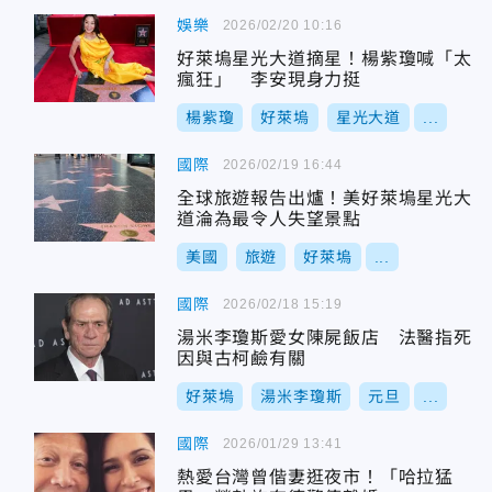
娛樂
2026/02/20 10:16
好萊塢星光大道摘星！楊紫瓊喊「太
瘋狂」 李安現身力挺
楊紫瓊
好萊塢
星光大道
...
國際
2026/02/19 16:44
全球旅遊報告出爐！美好萊塢星光大
道淪為最令人失望景點
美國
旅遊
好萊塢
...
國際
2026/02/18 15:19
湯米李瓊斯愛女陳屍飯店 法醫指死
因與古柯鹼有關
好萊塢
湯米李瓊斯
元旦
...
國際
2026/01/29 13:41
熱愛台灣曾偕妻逛夜市！「哈拉猛