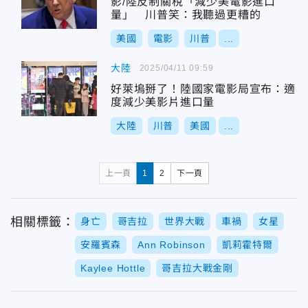
影/陸反制關稅「減少美電影進口
量」 川普笑：我聽過更糟的
美國
電影
川普
...
大陸
2025/04/11 09:59
好萊塢掰了！陸國家電影局宣布：適
度減少美影片進口量
大陸
川普
美國
...
上一頁
1
2
下一頁
相關標籤：
身亡
哥吉拉
世界大戰
車禍
女星
安羅賓森
Ann Robinson
凱莉霍特爾
Kaylee Hottle
哥吉拉大戰金剛