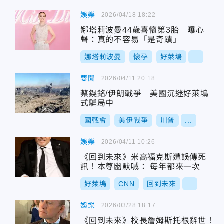
娛樂
2026/04/18 18:22
娜塔莉波曼44歲喜懷第3胎 曝心
聲：真的不容易「是奇蹟」
娜塔莉波曼
懷孕
好萊塢
...
要聞
2026/04/11 20:18
蔡鎤銘/伊朗戰爭 美國沉迷好萊塢
式騙局中
國戰會
美伊戰爭
川普
...
娛樂
2026/04/11 10:26
《回到未來》米高福克斯遭誤傳死
訊！本尊幽默喊： 每年都來一次
好萊塢
CNN
回到未來
...
娛樂
2026/03/28 18:17
《回到未來》校長詹姆斯托根辭世！