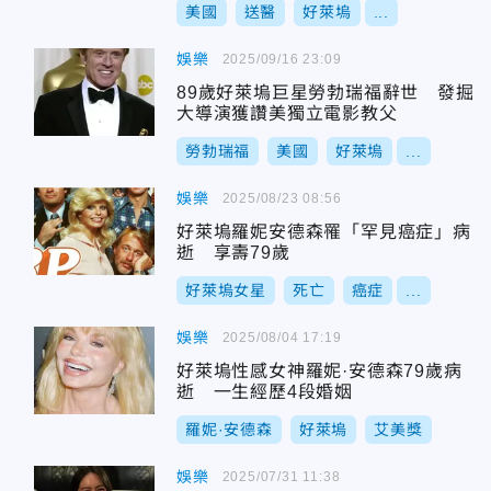
美國
送醫
好萊塢
...
娛樂
2025/09/16 23:09
89歲好萊塢巨星勞勃瑞福辭世 發掘
大導演獲讚美獨立電影教父
勞勃瑞福
美國
好萊塢
...
娛樂
2025/08/23 08:56
好萊塢羅妮安德森罹「罕見癌症」病
逝 享壽79歲
好萊塢女星
死亡
癌症
...
娛樂
2025/08/04 17:19
好萊塢性感女神羅妮·安德森79歲病
逝 一生經歷4段婚姻
羅妮·安德森
好萊塢
艾美獎
娛樂
2025/07/31 11:38