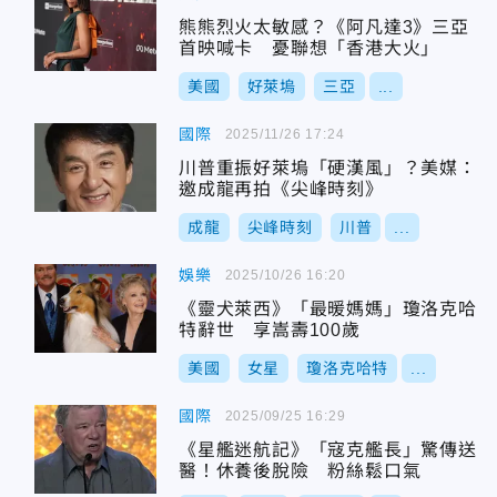
熊熊烈火太敏感？《阿凡達3》三亞
首映喊卡 憂聯想「香港大火」
美國
好萊塢
三亞
...
國際
2025/11/26 17:24
川普重振好萊塢「硬漢風」？美媒：
邀成龍再拍《尖峰時刻》
成龍
尖峰時刻
川普
...
娛樂
2025/10/26 16:20
《靈犬萊西》「最暖媽媽」瓊洛克哈
特辭世 享嵩壽100歲
美國
女星
瓊洛克哈特
...
國際
2025/09/25 16:29
《星艦迷航記》「寇克艦長」驚傳送
醫！休養後脫險 粉絲鬆口氣