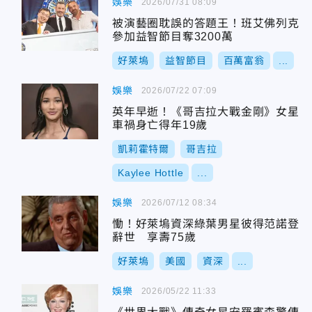
娛樂
2026/07/31 08:09
被演藝圈耽誤的答題王！班艾佛列克
參加益智節目奪3200萬
好萊塢
益智節目
百萬富翁
...
娛樂
2026/07/22 07:09
英年早逝！《哥吉拉大戰金剛》女星
車禍身亡得年19歲
凱莉霍特爾
哥吉拉
Kaylee Hottle
...
娛樂
2026/07/12 08:34
慟！好萊塢資深綠葉男星彼得范諾登
辭世 享壽75歲
好萊塢
美國
資深
...
娛樂
2026/05/22 11:33