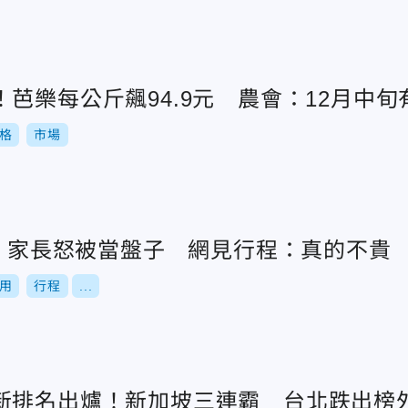
芭樂每公斤飆94.9元 農會：12月中旬
格
市場
元！家長怒被當盤子 網見行程：真的不貴
用
行程
...
新排名出爐！新加坡三連霸 台北跌出榜