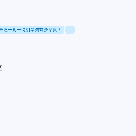
朱旺一對一特訓學費有多昂貴？
...
整