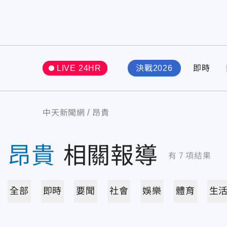
LIVE 24HR
決戰2026
即時
中天新聞網
昂貴
昂貴
相關報導
有
7
項結果
全部
即時
要聞
社會
娛樂
體育
生