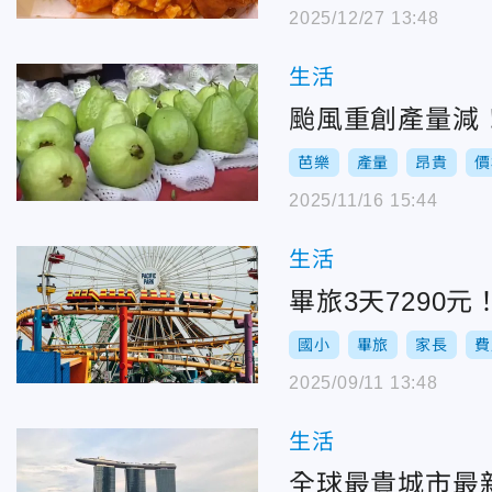
2025/12/27 13:48
生活
颱風重創產量減！
芭樂
產量
昂貴
價
2025/11/16 15:44
生活
畢旅3天7290
國小
畢旅
家長
費
2025/09/11 13:48
生活
全球最貴城市最