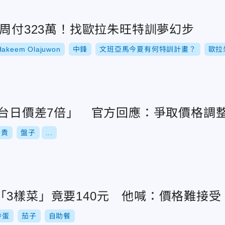
每周付323萬！找歐拉朱旺特訓夢幻步
Hakeem Olajuwon
中鋒
文班亞馬今夏有何特訓計畫？
歐拉
「台日價差7倍」 官方回應：爭取價格調
昂貴
盤子
...
「3樣菜」竟要140元 他喊：價格難接受
炒蛋
茄子
自助餐