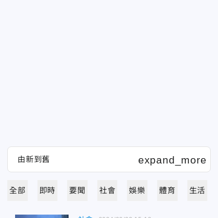
全部
即時
要聞
社會
娛樂
體育
生活