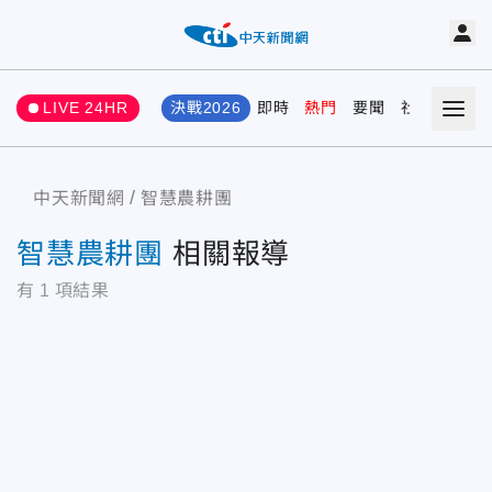
LIVE 24HR
決戰2026
即時
熱門
要聞
社會
娛樂
中天新聞網
智慧農耕團
智慧農耕團
相關報導
有
1
項結果