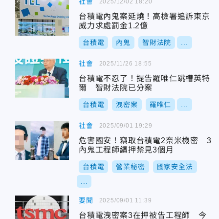
社會
2025/12/02 18:20
台積電內鬼案延燒！高檢署追訴東京
威力求處罰金1.2億
台積電
內鬼
智財法院
...
社會
2025/11/26 18:55
台積電不忍了！提告羅唯仁跳槽英特
爾 智財法院已分案
台積電
洩密案
羅唯仁
...
社會
2025/09/01 19:29
危害國安！竊取台積電2奈米機密 3
內鬼工程師續押禁見3個月
台積電
營業秘密
國家安全法
...
要聞
2025/09/01 11:39
台積電洩密案3在押被告工程師 今