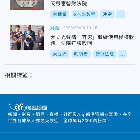
天移審智財法院
台積電
2奈米製程
洩密
...
財經
2025/06/05 10:46
大立光聲請「容忍」繼續使用侵權軟
體 法院打臉駁回
大立光
吹哨者
智財法院
...
相關標籤：
新聞、影音、節目、直播、社群及App都深獲網友喜愛，在全
世界各地華人亦頗受歡迎，全球擁有2000萬粉絲。