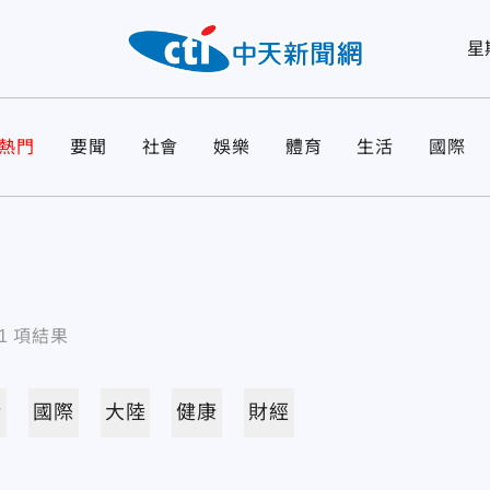
星
熱門
要聞
社會
娛樂
體育
生活
國際
1
項結果
活
國際
大陸
健康
財經