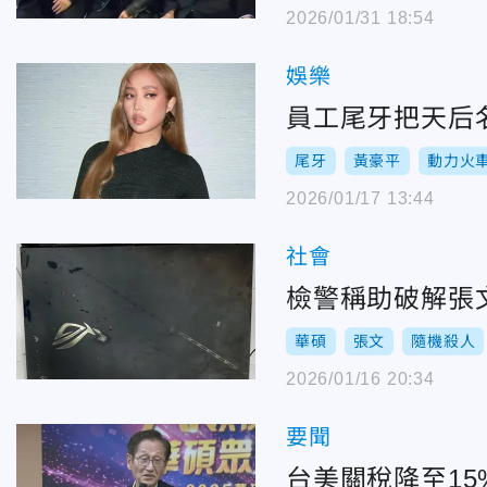
2026/01/31 18:54
娛樂
員工尾牙把天后名
尾牙
黃豪平
動力火
2026/01/17 13:44
社會
檢警稱助破解張
華碩
張文
隨機殺人
2026/01/16 20:34
要聞
台美關稅降至1