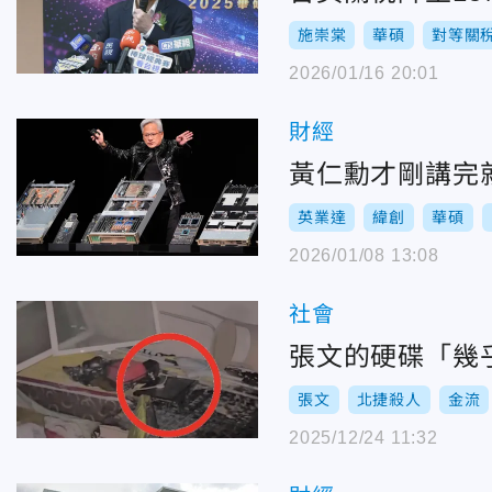
施崇棠
華碩
對等關
2026/01/16 20:01
財經
黃仁勳才剛講完
英業達
緯創
華碩
2026/01/08 13:08
社會
張文的硬碟「幾
張文
北捷殺人
金流
2025/12/24 11:32