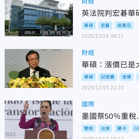
財經
英法院判宏碁華
華碩
宏碁
諾基亞
2025/12/19 08:21
財經
華碩：漲價已是
華碩
記憶體
漲價
2025/12/15 22:22
國際
墨國祭50％重
關稅
台灣
顯卡
G