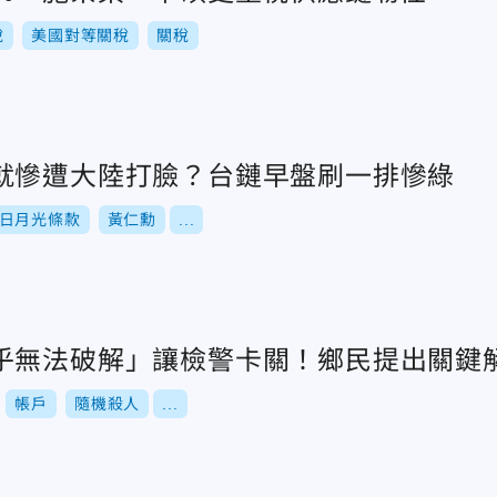
稅
美國對等關稅
關稅
就慘遭大陸打臉？台鏈早盤刷一排慘綠
日月光條款
黃仁勳
...
乎無法破解」讓檢警卡關！鄉民提出關鍵
帳戶
隨機殺人
...