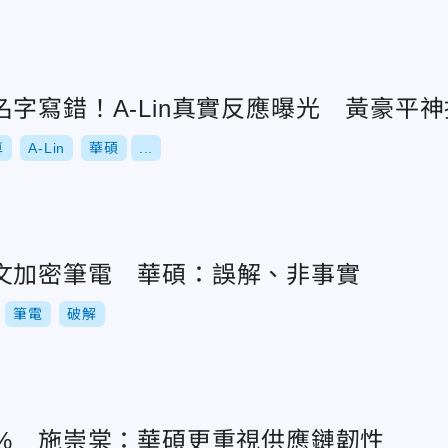
字寫錯！A-Lin真實反應曝光 黃豪平
車
A-Lin
華碩
...
文加密筆電 華碩：誤解、非事實
筆電
破解
5% 施崇棠：華碩更重視供應鏈韌性