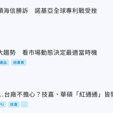
碩海信勝訴 諾基亞全球專利戰受挫
大趨勢 看市場動態決定最適當時機
產品
胡書賓
稅…台廠不擔心？技嘉、華碩「紅通通」皆
PU
技嘉
...