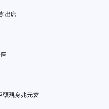
咖出席
叫停
巨頭現身兆元宴