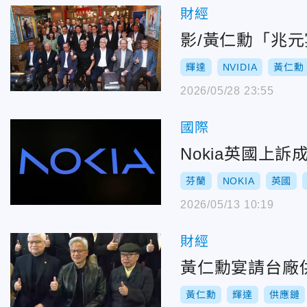
財經
影/黃仁勳「兆
輝達
NVIDIA
黃仁勳
2026/05/28 23:55
國際
Nokia英國上
芬蘭
NOKIA
英國
2026/05/13 10:19
財經
黃仁勳宴請台廠
黃仁勳
輝達
供應鏈