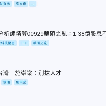
沈有忠
梁文傑
...
分析師精算00929華碩之亂：1.36億股息
灣科技優息
ETF
華碩之亂
駐台灣 施崇棠：別搶人才
華碩
施崇棠