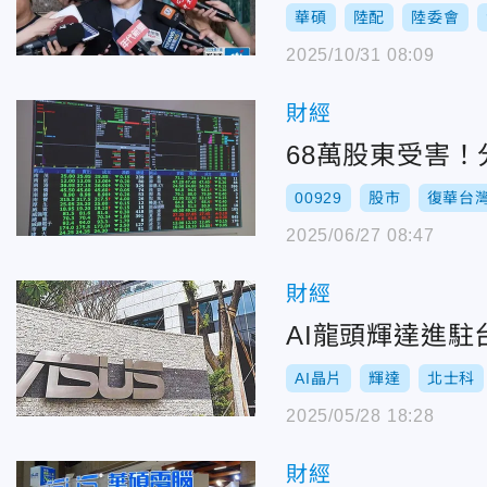
華碩
陸配
陸委會
2025/10/31 08:09
財經
68萬股東受害！
00929
股市
復華台
2025/06/27 08:47
財經
AI龍頭輝達進
AI晶片
輝達
北士科
2025/05/28 18:28
財經