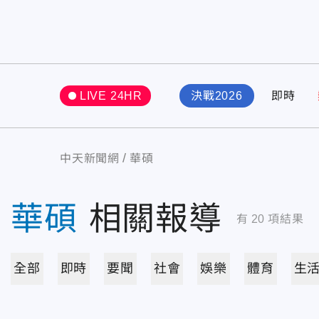
LIVE 24HR
決戰2026
即時
中天新聞網
華碩
華碩
相關報導
有
20
項結果
全部
即時
要聞
社會
娛樂
體育
生