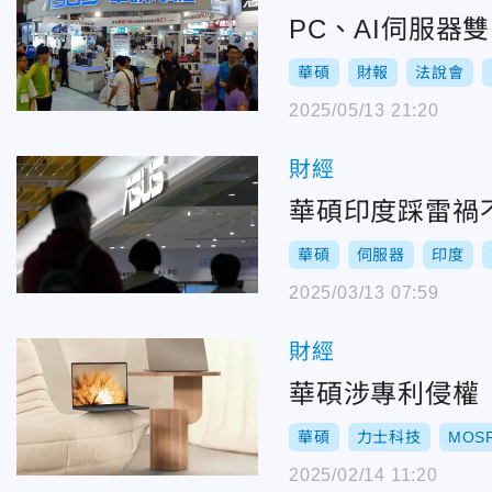
PC、AI伺服器
華碩
財報
法說會
2025/05/13 21:20
財經
華碩印度踩雷禍
華碩
伺服器
印度
2025/03/13 07:59
財經
華碩涉專利侵權 
華碩
力士科技
MOS
2025/02/14 11:20