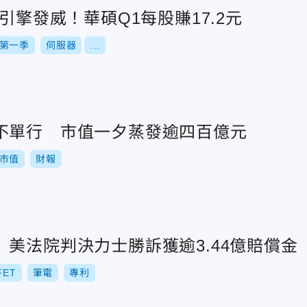
雙引擎發威！華碩Q1每股賺17.2元
第一季
伺服器
...
不單行 市值一夕蒸發逾四百億元
市值
財報
美法院判決力士勝訴獲逾3.44億賠償金
FET
筆電
專利