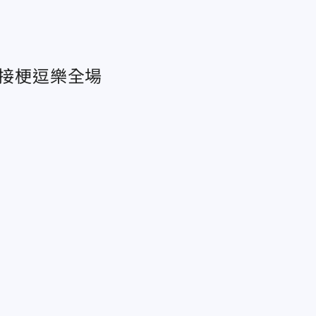
神接梗逗樂全場