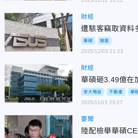
2025/12/12 10:12
財經
遭駭客竊取資料
華碩
駭客
2025/12/03 21:33
財經
華碩砸3.49億
安大略省
不動產
華
2025/11/15 20:27
要聞
陸配檢舉華碩C