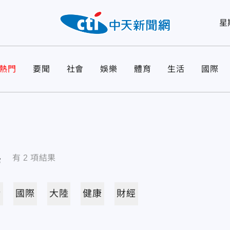
星
熱門
要聞
社會
娛樂
體育
生活
國際
導
有
2
項結果
活
國際
大陸
健康
財經