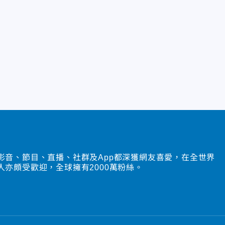
影音、節目、直播、社群及App都深獲網友喜愛，在全世界
人亦頗受歡迎，全球擁有2000萬粉絲。