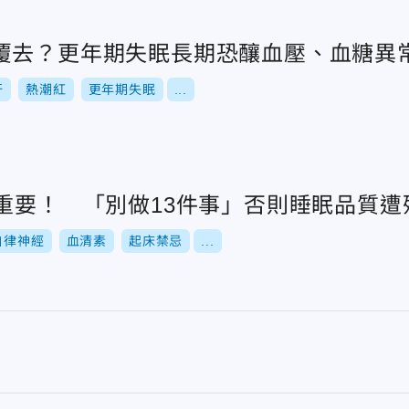
覆去？更年期失眠長期恐釀血壓、血糖異
汗
熱潮紅
更年期失眠
...
超重要！ 「別做13件事」否則睡眠品質遭
自律神經
血清素
起床禁忌
...