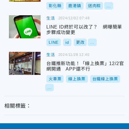
彰化縣
鹿港鎮
送肉粽
...
生活
2024/12/02 07:48
LINE ID終於可以改了？ 網曝簡單
步驟成功變更
LINE
id
更改
...
生活
2024/11/28 12:40
台鐵推新功能！「線上換票」12/2官
網開通 APP還不行
火車票
線上換票
台鐵線上換票
...
相關標籤：