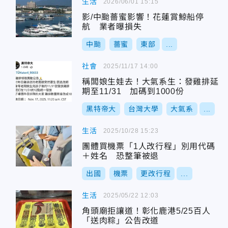
生活
2026/06/01 15:15
影/中颱薔蜜影響！花蓮賞鯨船停
航 業者曝損失
中颱
薔蜜
東部
...
社會
2025/11/17 14:00
稱闆娘生娃去！大氣系生：發雞排延
期至11/31 加碼到1000份
黑特帝大
台灣大學
大氣系
...
生活
2025/10/28 15:23
團體買機票「1人改行程」別用代碼
＋姓名 恐整筆被退
出國
機票
更改行程
...
生活
2025/05/22 12:03
角頭廟拒讓道！彰化鹿港5/25百人
「送肉粽」公告改道