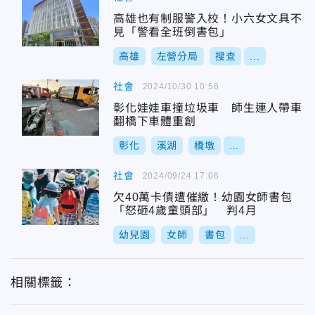
高雄也有制服警入校！小六女文具不
見「警看全班倒書包」
高雄
左營分局
搜查
...
社會
2024/10/30 10:56
彰化娃娃車撞垃圾車 師生連人帶車
翻橋下車體重創
彰化
溪湖
橋墩
...
社會
2024/09/24 17:06
欠40萬卡債遭催繳！幼園女師書包
「怒砸4歲童頭部」 判4月
幼兒園
女師
書包
...
相關標籤：