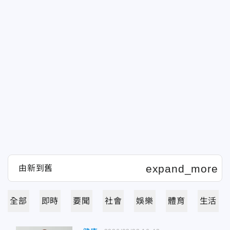
全部
即時
要聞
社會
娛樂
體育
生活