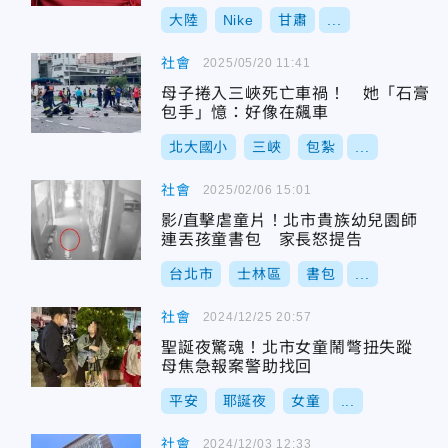
大陸
Nike
甘肅
...
社會
2025/05/20 11:41
母子捲入三峽死亡車禍！ 她「石膏
包手」憶：好像在飆車
北大國小
三峽
包紮
...
社會
2025/02/06 15:01
影/直擊虐童片！北市貴族幼兒園師
連丟孩童書包 家長怒提告
台北市
士林區
書包
...
社會
2024/12/25 20:57
聖誕夜驚魂！北市女童鬧彆扭失蹤
母焦急報案警助找回
平安
耶誕夜
女童
...
社會
2024/12/03 12:33