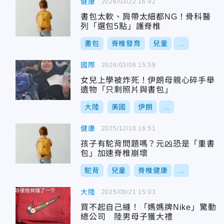
健康
2026/03/22 16:42
書包太軟、肩帶太細都NG！骨科醫
列「選包5點」護脊椎
書包
脊椎發育
兒童
...
國際
2026/03/06 15:59
女兒上學被炸死！伊朗母親心碎手舉
遺物「只剩照片與書包」
大陸
美國
伊朗
...
健康
2025/12/10 16:51
孩子有駝背問題嗎？元凶恐是「重書
包」加速脊椎崩壞
駝背
兒童
脊椎健康
...
大陸
2025/09/21 15:03
買不起自己縫！「媽媽牌Nike」驚動
總公司 陸男母子獲大禮