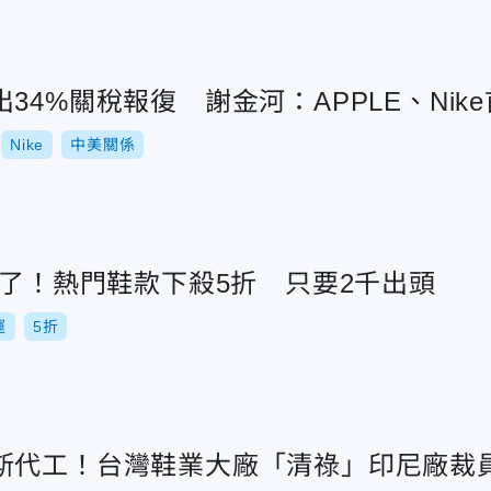
34%關稅報復 謝金河：APPLE、Nik
Nike
中美關係
來了！熱門鞋款下殺5折 只要2千出頭
運
5折
斯代工！台灣鞋業大廠「清祿」印尼廠裁員2