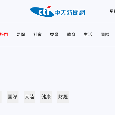
星
熱門
要聞
社會
娛樂
體育
生活
國際
活
國際
大陸
健康
財經