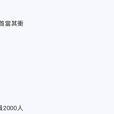
e首當其衝
000人