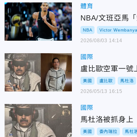
體育
NBA/文班亞馬
NBA
Victor Wembany
2026/08/03 14:14
國際
盧比歐空軍一號
美國
盧比歐
馬杜洛
2026/05/13 16:15
國際
馬杜洛被抓身上「
美國
委內瑞拉
馬杜