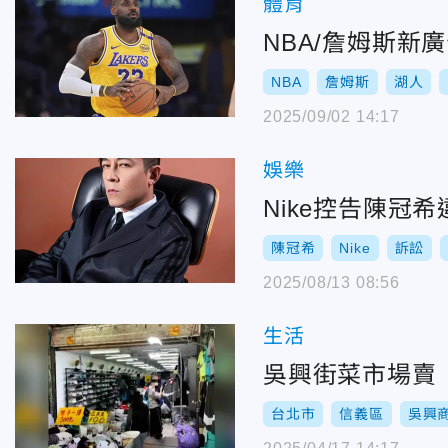
體育
NBA/詹姆斯
NBA
詹姆斯
湖人
2025/09/02 14:17
娛樂
Nike控告陳冠
陳冠希
Nike
訴訟
2025/08/13 08:56
生活
吳興街菜市場賣「
台北市
信義區
吳興