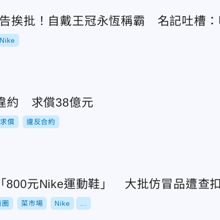
新廣告挨批！自戴王冠永恆稱霸 名記吐槽：
Nike
希違約 求償38億元
求償
違反合約
800元Nike運動鞋」 大批仿冒品遭查
商圈
菜市場
Nike
...