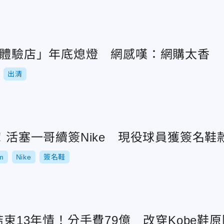
KE體驗店」年底熄燈 網感嘆：網購太香
出清
人！活塞一哥續簽Nike 現役球員獲簽名鞋
m
Nike
簽名鞋
A結束13年情！分手費79億 改穿Kobe鞋