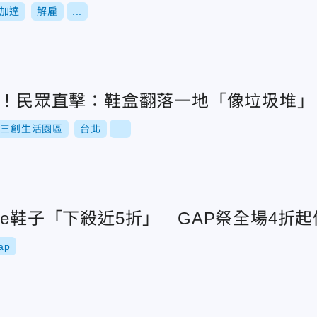
加達
解雇
...
失控！民眾直擊：鞋盒翻落一地「像垃圾堆」
三創生活園區
台北
...
ke鞋子「下殺近5折」 GAP祭全場4折
ap