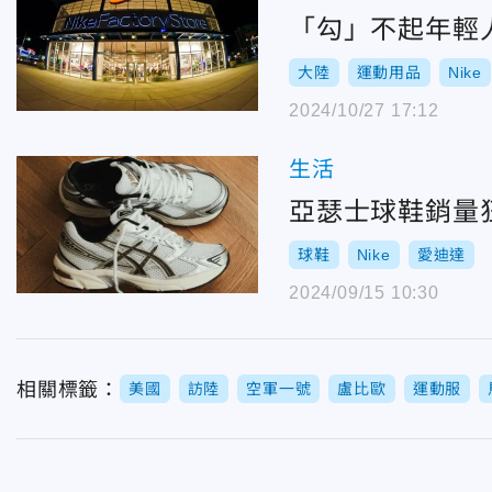
「勾」不起年輕人
大陸
運動用品
Nike
2024/10/27 17:12
生活
亞瑟士球鞋銷量狂
球鞋
Nike
愛迪達
2024/09/15 10:30
相關標籤：
美國
訪陸
空軍一號
盧比歐
運動服