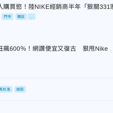
購買慾！陸NIKE經銷商半年「狠關331
門市
關店
...
飆600％！網讚便宜又復古 狠甩Nike
馬杜洛
迷因