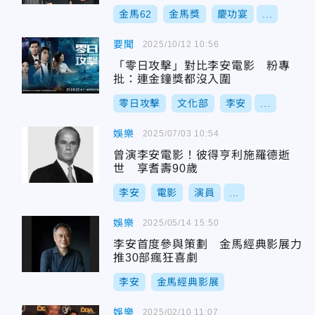
金馬62
金馬獎
慶功宴
...
要聞
2025/10/12 10:56
「零日攻擊」對比李安電影 粉專
批：連金鐘獎都沒入圍
零日攻擊
文化部
李安
...
娛樂
2025/07/03 10:54
曾演李安電影！彼得亨利施羅德逝
世 享耆壽90歲
李安
電影
演員
...
娛樂
2025/05/14 15:50
李安首度參與策劃 金馬經典影展力
推30部瘋狂喜劇
李安
金馬經典影展
娛樂
2025/02/10 11:07