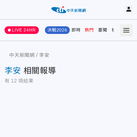
LIVE 24HR
決戰2026
即時
熱門
要聞
社會
娛樂
中天新聞網
李安
李安
相關報導
有
12
項結果