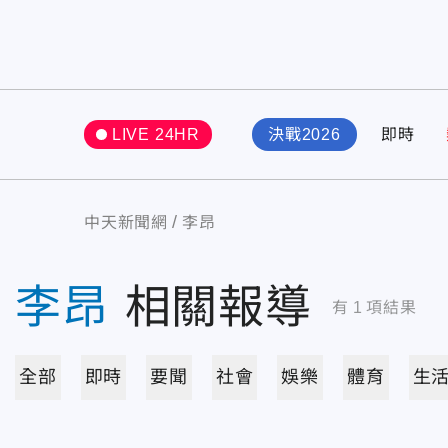
LIVE 24HR
決戰2026
即時
中天新聞網
李昂
李昂
相關報導
有
1
項結果
全部
即時
要聞
社會
娛樂
體育
生