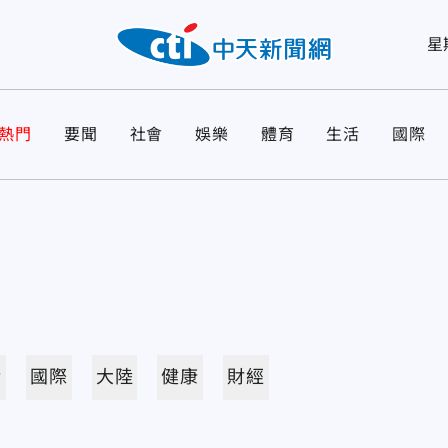
星
熱門
要聞
社會
娛樂
體育
生活
國際
活
國際
大陸
健康
財經