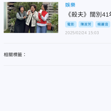
娛樂
《殺夫》闊別4
電影
陳淑芳
楊麗音
2025/02/24 15:03
相關標籤：