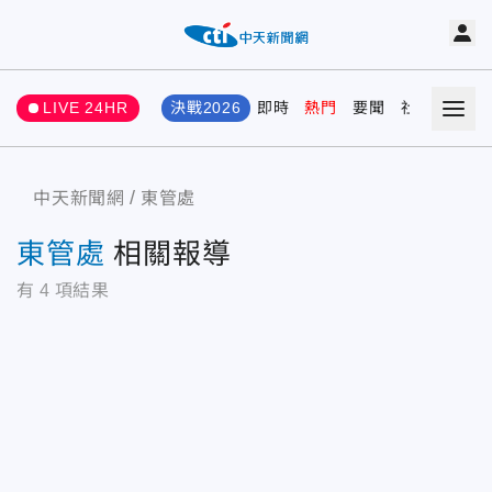
LIVE 24HR
決戰2026
即時
熱門
要聞
社會
娛樂
中天新聞網
東管處
東管處
相關報導
有
4
項結果