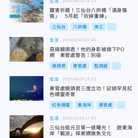
生活
2026/04/29 18:33
鹽害折磨！三仙台八拱橋「滿身傷
痕」 5月起「砍掉重練」
三仙台
八拱橋
施工
...
生活
2026/02/03 07:49
惡搞鏡頭君！他的身影被錄下PO
網 東管處警告：別碰
鏡頭君
東管處
監視器
...
生活
2025/06/29 16:03
東管處鏡頭君三度立功！記錄罕見紅
色精靈奇景
紅色精靈
東海岸
東管處
...
生活
2024/12/24 17:59
三仙台追元旦第一道曙光！ 遊東海
岸「戰浪」探索鏢旗魚文化