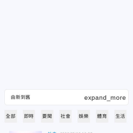
全部
即時
要聞
社會
娛樂
體育
生活