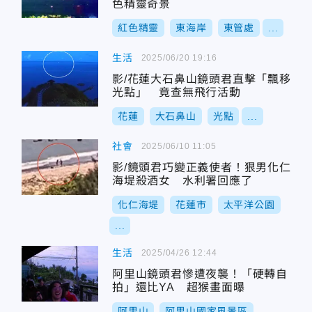
色精靈奇景
紅色精靈
東海岸
東管處
...
生活
2025/06/20 19:16
影/花蓮大石鼻山鏡頭君直擊「飄移
光點」 竟查無飛行活動
花蓮
大石鼻山
光點
...
社會
2025/06/10 11:05
影/鏡頭君巧變正義使者！狠男化仁
海堤殺酒女 水利署回應了
化仁海堤
花蓮市
太平洋公園
...
生活
2025/04/26 12:44
阿里山鏡頭君慘遭夜襲！「硬轉自
拍」還比YA 超猴畫面曝
阿里山
阿里山國家風景區