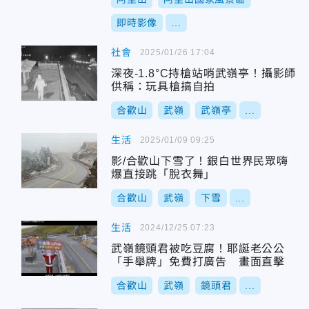
即時影像
...
社會
2025/01/26 17:04
深夜-1.8°C持槍站哨武嶺亭！攝影師
供稱：玩具槍搞自拍
合歡山
武嶺
武嶺亭
...
生活
2025/01/09 09:25
影/合歡山下雪了！銀白世界民眾嗨
爆直接跳「脫衣舞」
合歡山
武嶺
下雪
...
生活
2024/12/25 07:23
武嶺鏡頭君被吃豆腐！耶誕老公公
「手舉牌」免費打廣告 畫面直擊
合歡山
武嶺
鏡頭君
...