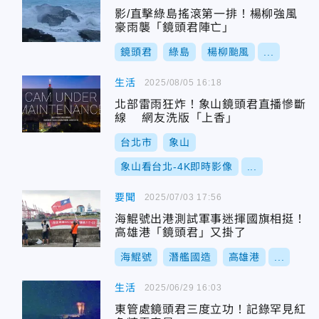
影/直擊綠島搖滾第一排！楊柳強風
豪雨襲「鏡頭君陣亡」
鏡頭君
綠島
楊柳颱風
...
生活
2025/08/05 16:18
北部雷雨狂炸！象山鏡頭君直播慘斷
線 網友洗版「上香」
台北市
象山
象山看台北-4K即時影像
...
要聞
2025/07/03 17:56
海鯤號出港測試軍事迷揮國旗相挺！
高雄港「鏡頭君」又掛了
海鯤號
潛艦國造
高雄港
...
生活
2025/06/29 16:03
東管處鏡頭君三度立功！記錄罕見紅