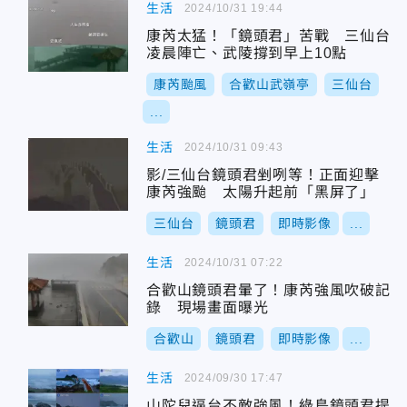
生活
2024/10/31 19:44
康芮太猛！「鏡頭君」苦戰 三仙台
凌晨陣亡、武陵撐到早上10點
康芮颱風
合歡山武嶺亭
三仙台
...
生活
2024/10/31 09:43
影/三仙台鏡頭君剉咧等！正面迎擊
康芮強颱 太陽升起前「黑屏了」
三仙台
鏡頭君
即時影像
...
生活
2024/10/31 07:22
合歡山鏡頭君暈了！康芮強風吹破記
錄 現場畫面曝光
合歡山
鏡頭君
即時影像
...
生活
2024/09/30 17:47
山陀兒逼台不敵強風！綠島鏡頭君提