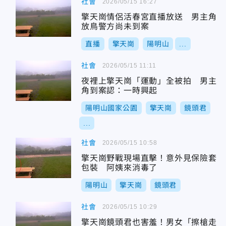
社會
2026/05/15 16:27
擎天崗情侶活春宮直播放送 男主角
放鳥警方尚未到案
直播
擎天崗
陽明山
...
社會
2026/05/15 11:11
夜裡上擎天崗「運動」全被拍 男主
角到案認：一時興起
陽明山國家公園
擎天崗
鏡頭君
...
社會
2026/05/15 10:58
擎天崗野戰現場直擊！意外見保險套
包裝 阿姨來消毒了
陽明山
擎天崗
鏡頭君
社會
2026/05/15 10:29
擎天崗鏡頭君也害羞！男女「擦槍走