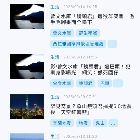
生活
2025/09/14 14:25
曾文水庫「鏡頭君」遭猴群突襲 毛
手毛腳畫面全錄下
曾文水庫
野生獼猴
西拉雅國家風景區管理處
...
生活
2025/09/12 11:56
影/曾文水庫「鏡頭君」遭巴頭！犯
案身影曝光 網笑：猴死囡仔
曾文水庫
鏡頭君
巴頭
...
生活
2025/08/29 07:51
罕見奇景？象山鏡頭君捕捉6.0地震
後「天空紅轉藍」
宜蘭地震
地震
象山
...
生活
2025/08/13 11:26