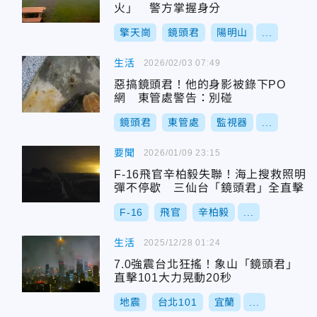
火」 警方掌握身分
擎天崗
鏡頭君
陽明山
...
生活
2026/02/03 07:49
惡搞鏡頭君！他的身影被錄下PO
網 東管處警告：別碰
鏡頭君
東管處
監視器
...
要聞
2026/01/09 23:15
F-16飛官辛柏毅失聯！海上搜救照明
彈不停歇 三仙台「鏡頭君」全直擊
F-16
飛官
辛柏毅
...
生活
2025/12/28 01:24
7.0強震台北狂搖！象山「鏡頭君」
直擊101大力晃動20秒
地震
台北101
宜蘭
...