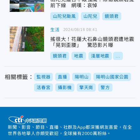
前下線 網嘆：哀悼
山陀兒颱風
山陀兒
鏡頭君
生活
2024/08/16 08:41
搖很大！花蓮大石鼻山鏡頭君遭地震
「晃到歪腰」 驚恐影片曝
鏡頭君
地震
淺層地震
...
相關標籤：
監視器
直播
陽明山
陽明山國家公園
活春宮
攝影機
擎天崗
警方
新聞、影音、節目、直播、社群及App都深獲網友喜愛，在全
世界各地華人亦頗受歡迎，全球擁有2000萬粉絲。