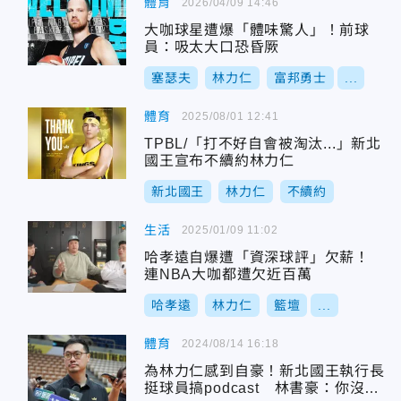
體育
2026/04/09 14:46
大咖球星遭爆「體味驚人」！前球
員：吸太大口恐昏厥
塞瑟夫
林力仁
富邦勇士
...
體育
2025/08/01 12:41
TPBL/「打不好自會被淘汰...」新北
國王宣布不續約林力仁
新北國王
林力仁
不續約
生活
2025/01/09 11:02
哈孝遠自爆遭「資深球評」欠薪！
連NBA大咖都遭欠近百萬
哈孝遠
林力仁
籃壇
...
體育
2024/08/14 16:18
為林力仁感到自豪！新北國王執行長
挺球員搞podcast 林書豪：你沒po