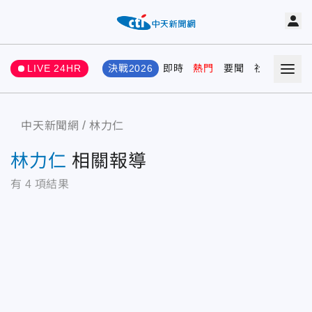
LIVE 24HR
決戰2026
即時
熱門
要聞
社會
娛樂
中天新聞網
林力仁
林力仁
相關報導
有
4
項結果