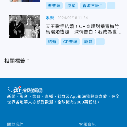
曹查理
港星
香港三級片
...
娛樂
2024/09/18 11:34
天王歌手結婚！CP查理甜摟青梅竹
馬曬婚禮照 深情告白：我成為世上
最幸福的人
結婚
CP查理
認愛
...
相關標籤：
新聞、影音、節目、直播、社群及App都深獲網友喜愛，在全
世界各地華人亦頗受歡迎，全球擁有2000萬粉絲。
關於我們
客服資訊