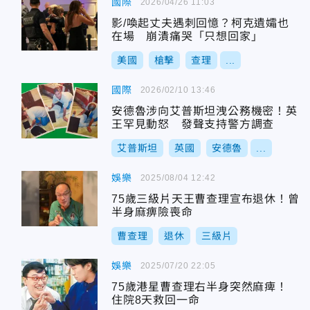
國際
2026/04/26 11:03
影/喚起丈夫遇刺回憶？柯克遺孀也
在場 崩潰痛哭「只想回家」
美國
槍擊
查理
...
國際
2026/02/10 13:46
安德魯涉向艾普斯坦洩公務機密！英
王罕見動怒 發聲支持警方調查
艾普斯坦
英國
安德魯
...
娛樂
2025/08/04 12:42
75歲三級片天王曹查理宣布退休！曾
半身麻痹險喪命
曹查理
退休
三級片
娛樂
2025/07/20 22:05
75歲港星曹查理右半身突然麻痺！
住院8天救回一命