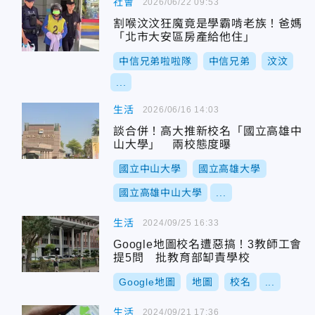
社會
2026/06/22 09:53
割喉汶汶狂魔竟是學霸啃老族！爸媽
「北市大安區房產給他住」
中信兄弟啦啦隊
中信兄弟
汶汶
...
生活
2026/06/16 14:03
談合併！高大推新校名「國立高雄中
山大學」 兩校態度曝
國立中山大學
國立高雄大學
國立高雄中山大學
...
生活
2024/09/25 16:33
Google地圖校名遭惡搞！3教師工會
提5問 批教育部缷責學校
Google地圖
地圖
校名
...
生活
2024/09/21 17:36