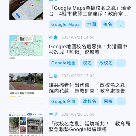
「Google Maps惡搞校名之亂」燒全
台 4縣市教師工會痛斥：政府拿不
出數位政策應對
Google Maps
地圖
校名
...
社會
2024/09/21 14:58
Google地圖校名遭惡搞！北港國中
被改成「監獄」怒報案
Google地圖
校名
改校名
...
生活
2024/09/20 17:02
讓惡搞者付出代價！「改校名之亂」
燒向花蓮 縣教師會：教育處提告
Google台灣
改校名
惡搞
...
生活
2024/09/20 15:59
「改校名之亂」延燒新北！ 教育局
緊急聯繫Google鎖編輯權