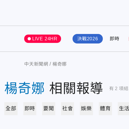
LIVE 24HR
決戰2026
即時
中天新聞網
楊奇娜
楊奇娜
相關報導
有
2
項結
全部
即時
要聞
社會
娛樂
體育
生