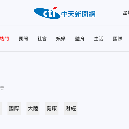
星
熱門
要聞
社會
娛樂
體育
生活
國際
果
活
國際
大陸
健康
財經