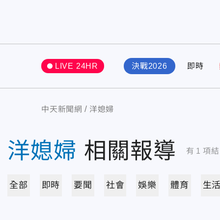
LIVE 24HR
決戰2026
即時
中天新聞網
洋媳婦
洋媳婦
相關報導
有
1
項結
全部
即時
要聞
社會
娛樂
體育
生