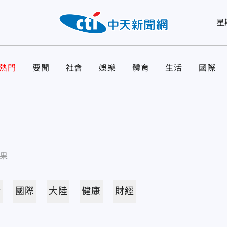
星
熱門
要聞
社會
娛樂
體育
生活
國際
果
活
國際
大陸
健康
財經