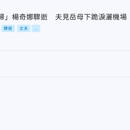
媳婦」楊奇娜驟逝 夫見岳母下跪淚灑機場
驟逝
丈夫
...