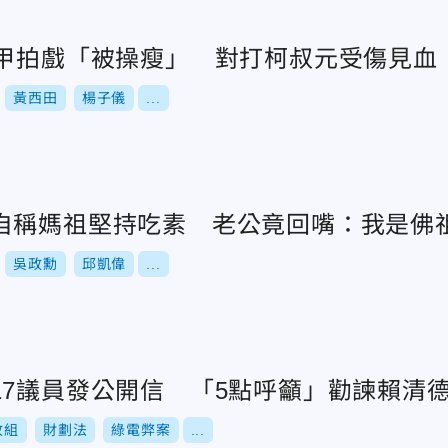
盔甲拍戲「被操瘦」 對打柯叔元受傷見血
黃西田
楊子儀
...
自稱媽祖堅持吃素 老公竟回嘴：我是佛
吳政勳
邱凱偉
...
17議員發公開信 「5點呼籲」勸諫賴清
改組
財劃法
綠電弊案
...