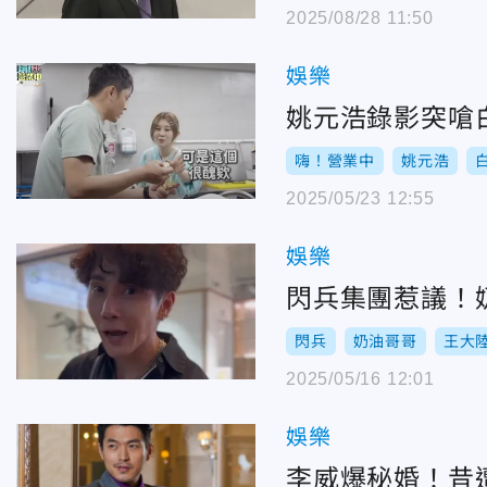
2025/08/28 11:50
娛樂
姚元浩錄影突嗆
嗨！營業中
姚元浩
2025/05/23 12:55
娛樂
閃兵集團惹議！
閃兵
奶油哥哥
王大
2025/05/16 12:01
娛樂
李威爆秘婚！昔