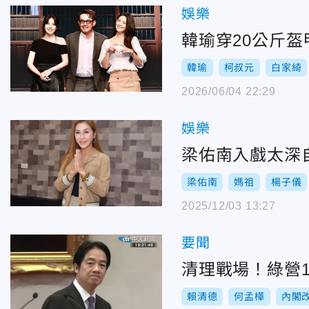
娛樂
韓瑜穿20公斤
韓瑜
柯叔元
白家綺
2026/06/04 22:29
娛樂
梁佑南入戲太深
梁佑南
媽祖
楊子儀
2025/12/03 13:27
要聞
清理戰場！綠營
賴清德
何孟樺
內閣