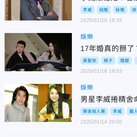
李威
結婚
秘婚
緋
2025/01/20 18:35
娛樂
17年婚真的掰
黃聖依
楊子
婚變
2025/01/18 18:03
娛樂
男星李威捲精舍
精舍殺人案
李威
藝
2025/01/14 20:00