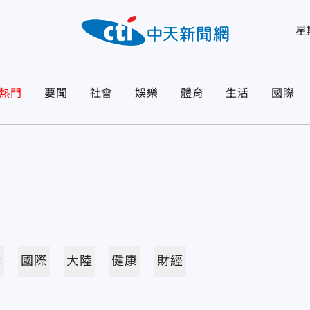
星
熱門
要聞
社會
娛樂
體育
生活
國際
活
國際
大陸
健康
財經