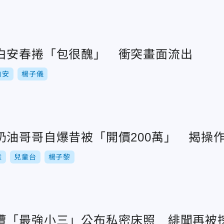
白安春捲「包很醜」 衝突畫面流出
白安
楊子儀
奶油哥哥自爆昔被「開價200萬」 揭操
陸
兒童台
楊子黎
遭「最強小三」公布私密床照 緋聞再被