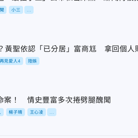
聞
小三
...
了？黃聖依認「已分居」富商尪 拿回個人
再見愛人4
陸娛
命案！ 情史豐富多次捲劈腿醜聞
人
楊子晴
王心凌
...