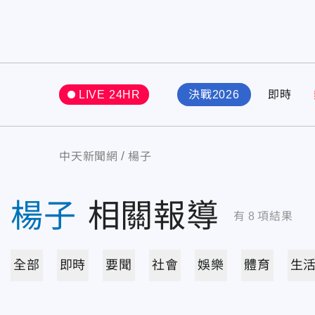
LIVE 24HR
決戰2026
即時
中天新聞網
楊子
楊子
相關報導
有
8
項結果
全部
即時
要聞
社會
娛樂
體育
生