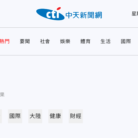
星
熱門
要聞
社會
娛樂
體育
生活
國際
果
活
國際
大陸
健康
財經