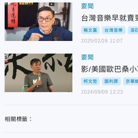
要聞
台灣音樂早就賣
楊文嘉
台灣音樂
滾
2025/02/26 11:07
要聞
影/美國歐巴桑
柯文哲
圖利罪
京華
2024/09/09 12:23
相關標籤：