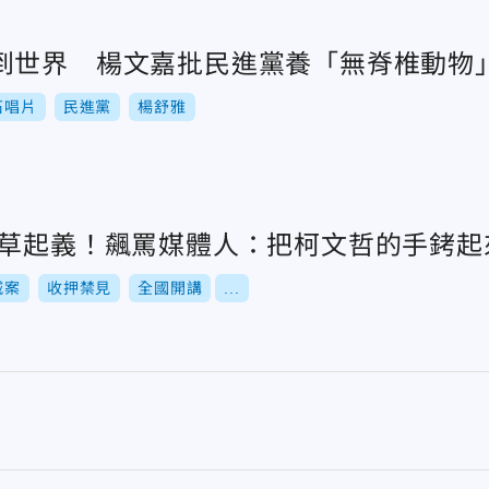
到世界 楊文嘉批民進黨養「無脊椎動物
石唱片
民進黨
楊舒雅
小草起義！飆罵媒體人：把柯文哲的手銬起
城案
收押禁見
全國開講
...