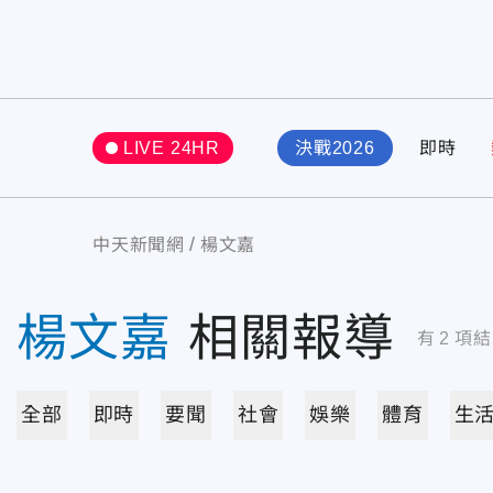
LIVE 24HR
決戰2026
即時
中天新聞網
楊文嘉
楊文嘉
相關報導
有
2
項結
全部
即時
要聞
社會
娛樂
體育
生