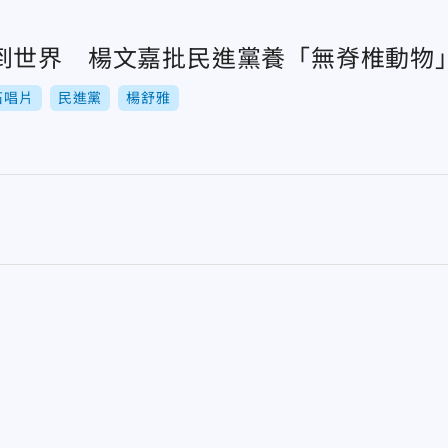
到世界 楊文嘉批民進黨養「無脊椎動物
石唱片
民進黨
楊舒雅