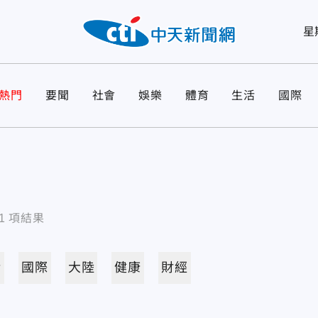
星
熱門
要聞
社會
娛樂
體育
生活
國際
1
項結果
活
國際
大陸
健康
財經