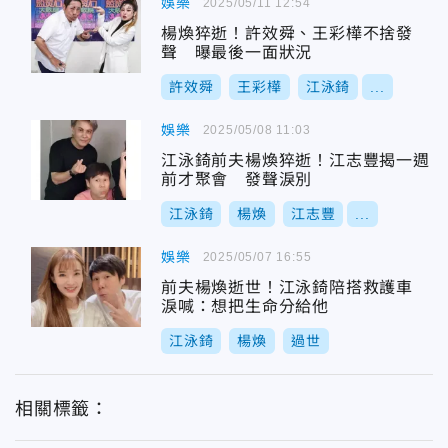
娛樂
2025/05/11 12:54
楊煥猝逝！許效舜、王彩樺不捨發
聲 曝最後一面狀況
許效舜
王彩樺
江泳錡
...
娛樂
2025/05/08 11:03
江泳錡前夫楊煥猝逝！江志豐揭一週
前才聚會 發聲淚別
江泳錡
楊煥
江志豐
...
娛樂
2025/05/07 16:55
前夫楊煥逝世！江泳錡陪搭救護車
淚喊：想把生命分給他
江泳錡
楊煥
過世
相關標籤：