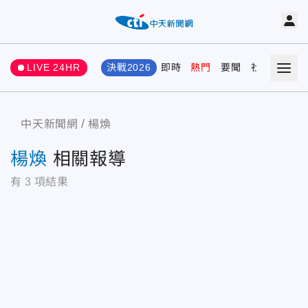
LIVE 24HR
決戰2026
即時
熱門
要聞
社會
娛樂
中天新聞網
楊煥
楊煥
相關報導
有
3
項結果