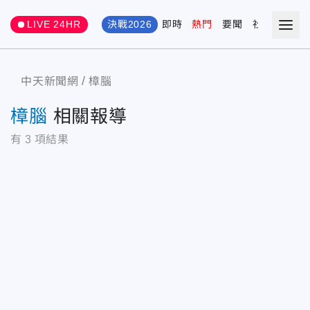
LIVE 24HR
決戰2026
即時
熱門
要聞
社會
娛樂
中天新聞網
樟腦
樟腦
相關報導
有
3
項結果