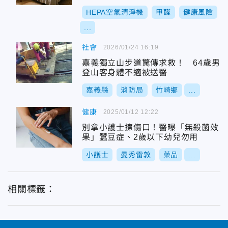
HEPA空氣清淨機
甲醛
健康風險
...
社會
2026/01/24 16:19
嘉義獨立山步道驚傳求救！ 64歲男
登山客身體不適被送醫
嘉義縣
消防局
竹崎鄉
...
健康
2025/01/12 12:22
別拿小護士擦傷口！醫曝「無殺菌效
果」蠶豆症、2歲以下幼兒勿用
小護士
曼秀雷敦
藥品
...
相關標籤：