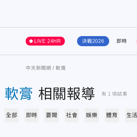
LIVE 24HR
決戰2026
即時
中天新聞網
軟膏
軟膏
相關報導
有
1
項結果
全部
即時
要聞
社會
娛樂
體育
生