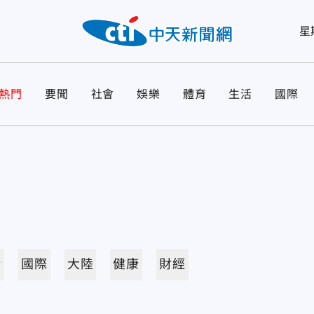
星
熱門
要聞
社會
娛樂
體育
生活
國際
活
國際
大陸
健康
財經