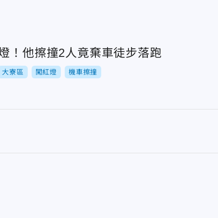
紅燈！他擦撞2人竟棄車徒步落跑
大寮區
闖紅燈
機車擦撞