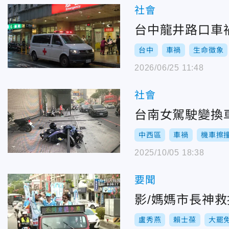
社會
台中龍井路口車
台中
車禍
生命徵象
2026/06/25 11:48
社會
台南女駕駛變換
中西區
車禍
機車擦
2025/10/05 18:38
要聞
影/媽媽市長神
盧秀燕
賴士葆
大罷