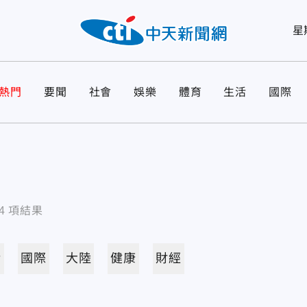
星
熱門
要聞
社會
娛樂
體育
生活
國際
4
項結果
活
國際
大陸
健康
財經