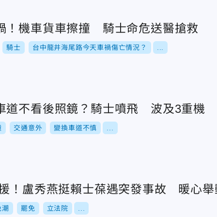
禍！機車貨車擦撞 騎士命危送醫搶救
騎士
台中龍井海尾路今天車禍傷亡情況？
...
車道不看後照鏡？騎士噴飛 波及3重機
撞
交通意外
變換車道不慎
...
救援！盧秀燕挺賴士葆遇突發事故 暖心舉
免潮
罷免
立法院
...