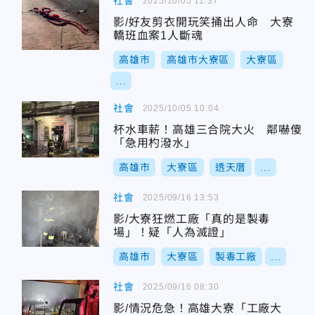
社會
2025/10/05 11:37
影/好友剪衣開玩笑捅出人命 大寮
轎班血案1人斷魂
高雄市
高雄市大寮區
大寮區
...
社會
2025/10/05 10:04
杯水車薪！高雄三合院大火 鄰嚇傻
「急用杓潑水」
高雄市
大寮區
透天厝
...
社會
2025/09/16 13:53
影/大寮狂燃工廠「真的是製毒
場」！疑「人為滅證」
高雄市
大寮區
製毒工廠
...
社會
2025/09/16 08:30
影/情況危急！高雄大寮「工廠大