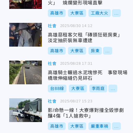
火」 燒爛變形現場直擊
高雄市
大寮區
工廠大火
...
社會
2025/08/30 14:12
高雄惡租客欠租「磚頭狂砸房東」
淡定抽菸裝無辜遭逮
高雄市
大寮區
房東
...
社會
2025/08/28 17:31
高雄騎士輾過水泥塊慘死 事發現場
橋墩伸縮縫仍見碎石
台88線
大寮區
李雨庭
...
社會
2025/08/27 15:23
影/命懸一線！大寮爆對撞全毀慘劇
釀4傷「1人搶救中」
高雄市
大寮區
嚴重車禍
...