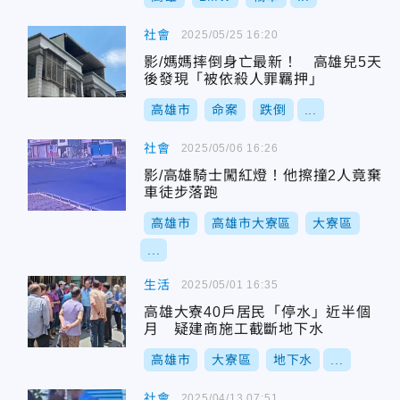
社會
2025/05/25 16:20
影/媽媽摔倒身亡最新！ 高雄兒5天
後發現「被依殺人罪羈押」
高雄市
命案
跌倒
...
社會
2025/05/06 16:26
影/高雄騎士闖紅燈！他擦撞2人竟棄
車徒步落跑
高雄市
高雄市大寮區
大寮區
...
生活
2025/05/01 16:35
高雄大寮40戶居民「停水」近半個
月 疑建商施工截斷地下水
高雄市
大寮區
地下水
...
社會
2025/04/13 07:51