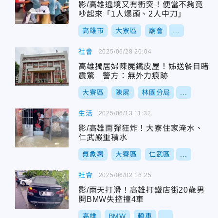
影/高雄遶境又有衝突！便當不夠竟
吵起來「1人爆頭、2人中刀」
高雄市
大寮區
廟會
...
社會
2025/06/28 20:04
高雄獨居婦陳屍鐵皮屋！姊送餐目睹
震驚 警方：無外力痕跡
大寮區
陳屍
林園分局
...
生活
2025/06/13 11:32
影/高雄雨彈狂炸！大寮住家淹水、
仁武嚴重積水
氣象署
大寮區
仁武區
...
社會
2025/06/02 16:25
影/雨天打滑！高雄打鐵店街20歲男
開BMW失控撞4車
高雄
BMW
轎車
...