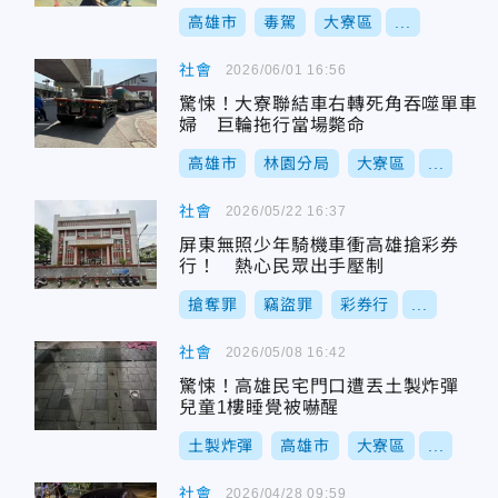
高雄市
毒駕
大寮區
...
社會
2026/06/01 16:56
驚悚！大寮聯結車右轉死角吞噬單車
婦 巨輪拖行當場斃命
高雄市
林園分局
大寮區
...
社會
2026/05/22 16:37
屏東無照少年騎機車衝高雄搶彩券
行！ 熱心民眾出手壓制
搶奪罪
竊盜罪
彩券行
...
社會
2026/05/08 16:42
驚悚！高雄民宅門口遭丟土製炸彈
兒童1樓睡覺被嚇醒
土製炸彈
高雄市
大寮區
...
社會
2026/04/28 09:59