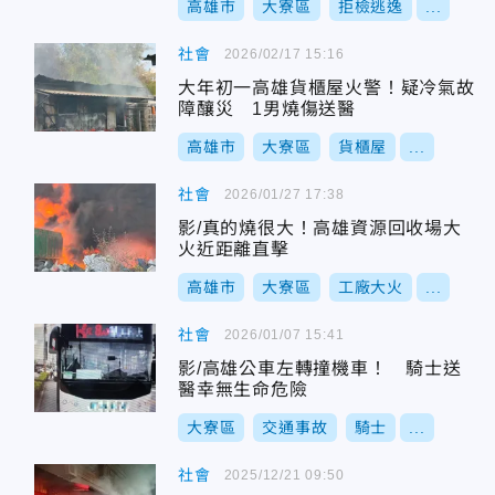
高雄市
大寮區
拒檢逃逸
...
社會
2026/02/17 15:16
大年初一高雄貨櫃屋火警！疑冷氣故
障釀災 1男燒傷送醫
高雄市
大寮區
貨櫃屋
...
社會
2026/01/27 17:38
影/真的燒很大！高雄資源回收場大
火近距離直擊
高雄市
大寮區
工廠大火
...
社會
2026/01/07 15:41
影/高雄公車左轉撞機車！ 騎士送
醫幸無生命危險
大寮區
交通事故
騎士
...
社會
2025/12/21 09:50