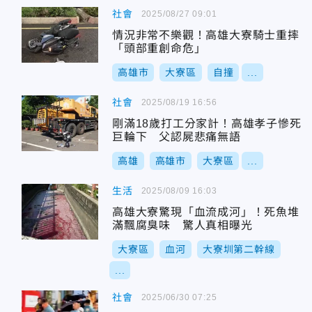
社會
2025/08/27 09:01
情況非常不樂觀！高雄大寮騎士重摔
「頭部重創命危」
高雄市
大寮區
自撞
...
社會
2025/08/19 16:56
剛滿18歲打工分家計！高雄孝子慘死
巨輪下 父認屍悲痛無語
高雄
高雄市
大寮區
...
生活
2025/08/09 16:03
高雄大寮驚現「血流成河」！死魚堆
滿飄腐臭味 驚人真相曝光
大寮區
血河
大寮圳第二幹線
...
社會
2025/06/30 07:25