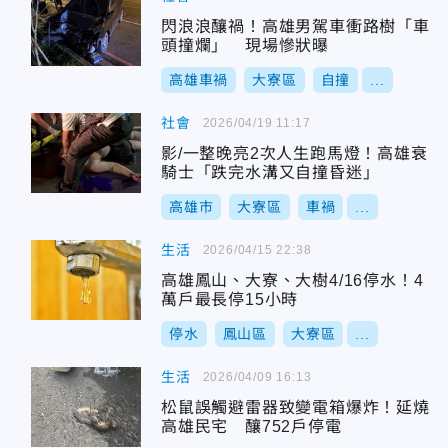
閃浪浪釀禍！高雄男駕車衝路樹「車
頭撞爛」 現場慘狀曝
高雄車禍
大寮區
自撞
...
社會
2026/04/19 11:17
影/一整晚亮2次人生跑馬燈！高雄衰
騎士「跌完水溝又自撞昏迷」
高雄市
大寮區
車禍
...
生活
2026/04/15 22:38
高雄鳳山、大寮、大樹4/16停水！4
萬戶最長停15小時
停水
鳳山區
大寮區
...
生活
2026/04/09 16:13
松鼠誤觸避雷器致變電箱爆炸！延燒
高雄民宅 釀752戶停電