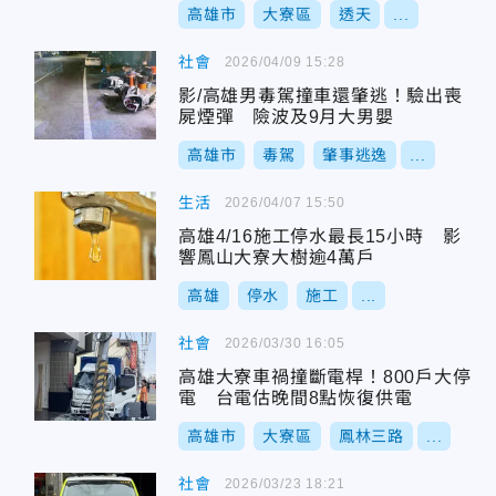
高雄市
大寮區
透天
...
社會
2026/04/09 15:28
影/高雄男毒駕撞車還肇逃！驗出喪
屍煙彈 險波及9月大男嬰
高雄市
毒駕
肇事逃逸
...
生活
2026/04/07 15:50
高雄4/16施工停水最長15小時 影
響鳳山大寮大樹逾4萬戶
高雄
停水
施工
...
社會
2026/03/30 16:05
高雄大寮車禍撞斷電桿！800戶大停
電 台電估晚間8點恢復供電
高雄市
大寮區
鳳林三路
...
社會
2026/03/23 18:21