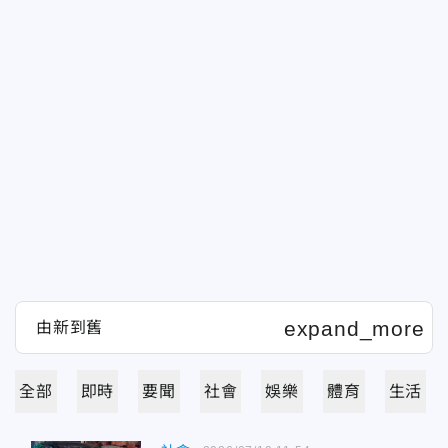
全部
即時
要聞
社會
娛樂
體育
生活