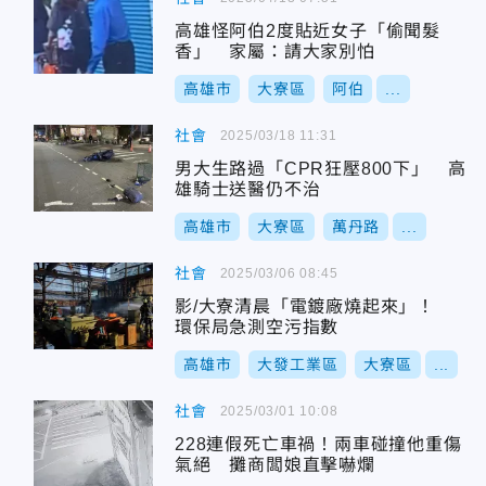
高雄怪阿伯2度貼近女子「偷聞髮
香」 家屬：請大家別怕
高雄市
大寮區
阿伯
...
社會
2025/03/18 11:31
男大生路過「CPR狂壓800下」 高
雄騎士送醫仍不治
高雄市
大寮區
萬丹路
...
社會
2025/03/06 08:45
影/大寮清晨「電鍍廠燒起來」！
環保局急測空污指數
高雄市
大發工業區
大寮區
...
社會
2025/03/01 10:08
228連假死亡車禍！兩車碰撞他重傷
氣絕 攤商闆娘直擊嚇爛