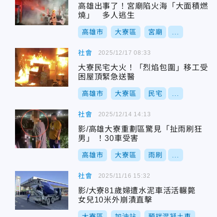
高雄出事了！宮廟陷火海「大面積燃
燒」 多人逃生
高雄市
大寮區
宮廟
...
社會
2025/12/17 08:33
大寮民宅大火！「烈焰包圍」移工受
困屋頂緊急送醫
高雄市
大寮區
民宅
...
社會
2025/12/14 14:13
影/高雄大寮重劃區驚見「扯雨刷狂
男」 ！30車受害
高雄市
大寮區
雨刷
...
社會
2025/11/16 15:32
影/大寮81歲婦遭水泥車活活輾斃
女兒10米外崩潰直擊
大寮區
加油站
預拌混凝土車