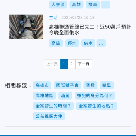
大寮區
高雄
機車
...
生活
2025/02/23 16:18
高雄聯通管線已完工！近50萬戶預計
今晚全面復水
高雄
停水
供水
...
上一頁
1
2
下一頁
相關標籤：
高雄市
國際獅子會
昏睡
總監
高雄地區
酒駕
嫌犯的身分為何？
全案發生的時間？
全案發生的地點？
公益推廣大使