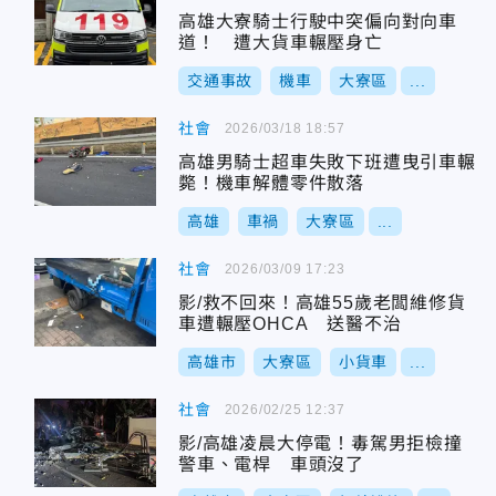
高雄大寮騎士行駛中突偏向對向車
道！ 遭大貨車輾壓身亡
交通事故
機車
大寮區
...
社會
2026/03/18 18:57
高雄男騎士超車失敗下班遭曳引車輾
斃！機車解體零件散落
高雄
車禍
大寮區
...
社會
2026/03/09 17:23
影/救不回來！高雄55歲老闆維修貨
車遭輾壓OHCA 送醫不治
高雄市
大寮區
小貨車
...
社會
2026/02/25 12:37
影/高雄凌晨大停電！毒駕男拒檢撞
警車、電桿 車頭沒了