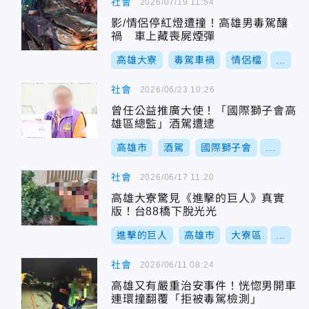
社會
2026/07/19 11:54
影/情侶停紅燈遭撞！高雄男毒駕釀
禍 車上藏喪屍煙彈
高雄大寮
毒駕車禍
情侶檔
...
社會
2026/06/23 10:26
曾任公益推廣大使！「國際獅子會高
雄區總監」酒駕遭逮
高雄市
酒駕
國際獅子會
...
社會
2026/06/17 11:20
高雄大寮驚見《進擊的巨人》真實
版！台88橋下脫光光
進擊的巨人
高雄市
大寮區
...
社會
2026/06/11 08:24
高雄又有嚴重治安事件！恍惚男開車
連環撞翻覆「拒被毒駕檢測」