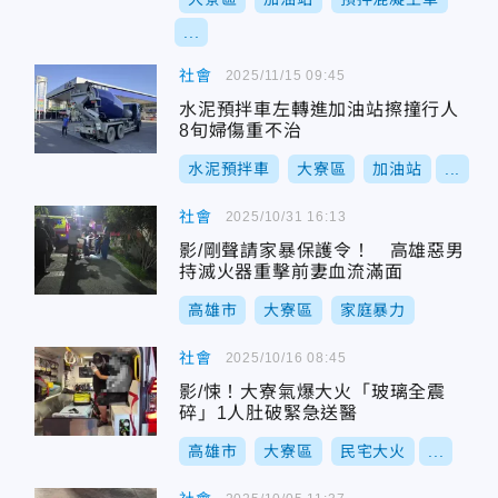
...
社會
2025/11/15 09:45
水泥預拌車左轉進加油站擦撞行人
8旬婦傷重不治
水泥預拌車
大寮區
加油站
...
社會
2025/10/31 16:13
影/剛聲請家暴保護令！ 高雄惡男
持滅火器重擊前妻血流滿面
高雄市
大寮區
家庭暴力
社會
2025/10/16 08:45
影/悚！大寮氣爆大火「玻璃全震
碎」1人肚破緊急送醫
高雄市
大寮區
民宅大火
...