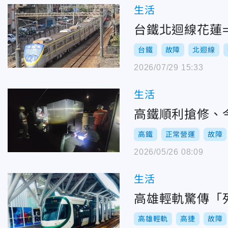
生活
台鐵北迴線花蓮
台鐵
故障
北迴線
2026/07/29 15:33
生活
高鐵順利搶修、
高鐵
正常營運
故障
2026/05/26 08:09
生活
高雄輕軌驚傳「
高雄輕軌
高捷
故障