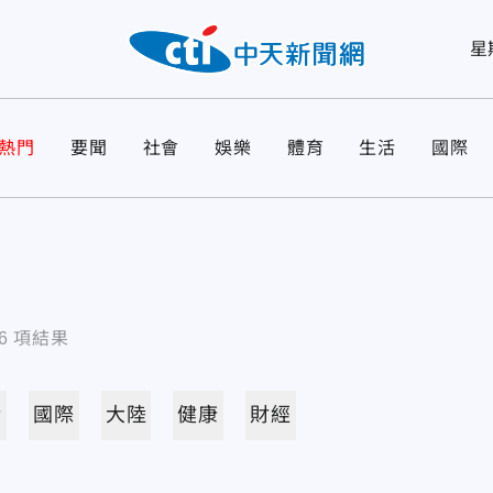
星
熱門
要聞
社會
娛樂
體育
生活
國際
6
項結果
活
國際
大陸
健康
財經