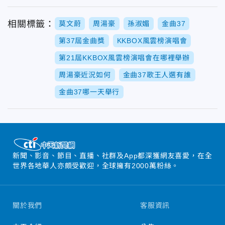
相關標籤：
莫文蔚
周湯豪
孫淑媚
金曲37
第37屆金曲獎
KKBOX風雲榜演唱會
第21屆KKBOX風雲榜演唱會在哪裡舉辦
周湯豪近況如何
金曲37歌王人選有誰
金曲37哪一天舉行
新聞、影音、節目、直播、社群及App都深獲網友喜愛，在全
世界各地華人亦頗受歡迎，全球擁有2000萬粉絲。
關於我們
客服資訊