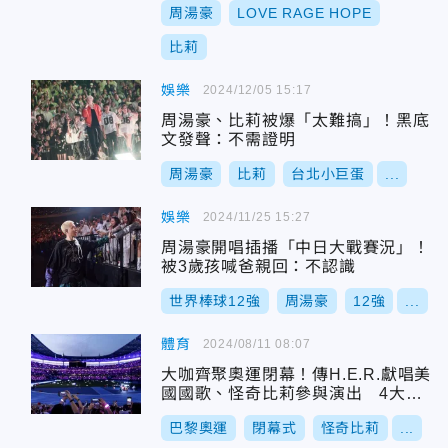
周湯豪
LOVE RAGE HOPE
比莉
娛樂
2024/12/05 15:17
周湯豪、比莉被爆「太難搞」！黑底
文發聲：不需證明
周湯豪
比莉
台北小巨蛋
...
娛樂
2024/11/25 15:27
周湯豪開唱插播「中日大戰賽況」！
被3歲孩喊爸親回：不認識
世界棒球12強
周湯豪
12強
...
體育
2024/08/11 08:07
大咖齊聚奧運閉幕！傳H.E.R.獻唱美
國國歌、怪奇比莉參與演出 4大亮
點一覽
巴黎奧運
閉幕式
怪奇比莉
...