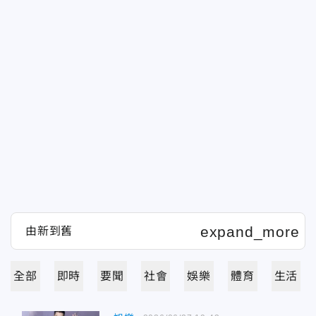
全部
即時
要聞
社會
娛樂
體育
生活