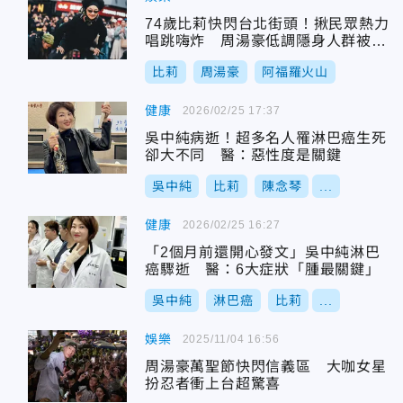
74歲比莉快閃台北街頭！揪民眾熱力
唱跳嗨炸 周湯豪低調隱身人群被捕
捉
比莉
周湯豪
阿福羅火山
健康
2026/02/25 17:37
吳中純病逝！超多名人罹淋巴癌生死
卻大不同 醫：惡性度是關鍵
吳中純
比莉
陳念琴
...
健康
2026/02/25 16:27
「2個月前還開心發文」吳中純淋巴
癌驟逝 醫：6大症狀「腫最關鍵」
吳中純
淋巴癌
比莉
...
娛樂
2025/11/04 16:56
周湯豪萬聖節快閃信義區 大咖女星
扮忍者衝上台超驚喜