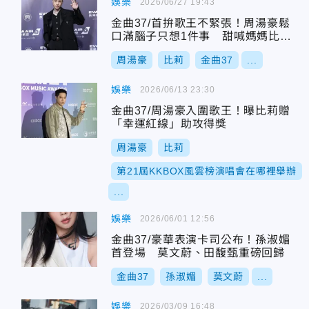
娛樂
2026/06/27 19:43
金曲37/首拚歌王不緊張！周湯豪鬆
口滿腦子只想1件事 甜喊媽媽比莉
是幸運物
周湯豪
比莉
金曲37
...
娛樂
2026/06/13 23:30
金曲37/周湯豪入圍歌王！曝比莉贈
「幸運紅線」助攻得獎
周湯豪
比莉
第21屆KKBOX風雲榜演唱會在哪裡舉辦
...
娛樂
2026/06/01 12:56
金曲37/豪華表演卡司公布！孫淑媚
首登場 莫文蔚、田馥甄重磅回歸
金曲37
孫淑媚
莫文蔚
...
娛樂
2026/03/09 16:48