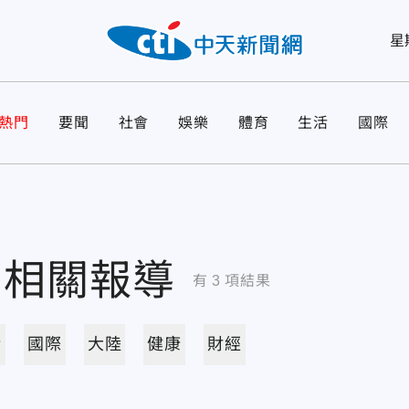
星
熱門
要聞
社會
娛樂
體育
生活
國際
相關報導
有
3
項結果
活
國際
大陸
健康
財經