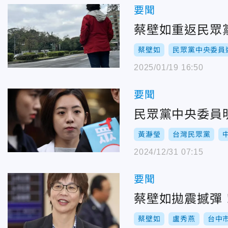
要聞
蔡壁如重返民眾
蔡壁如
民眾黨中央委員
2025/01/19 16:50
要聞
民眾黨中央委員明
黃瀞瑩
台灣民眾黨
2024/12/31 07:15
要聞
蔡壁如拋震撼彈
蔡壁如
盧秀燕
台中