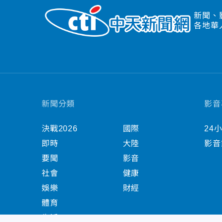
新聞、
各地華
新聞分類
影音
決戰2026
國際
24
即時
大陸
影音
要聞
影音
社會
健康
娛樂
財經
體育
生活