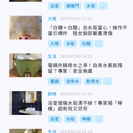
浴室
玻璃門
水垢
...
大陸
2025/10/14 12:13
「白糖＋白醋」去水垢當心！操作不
當引爆炸 陸女臉部嚴重燙傷
大陸
水垢
白醋
...
生活
2025/07/30 16:31
電鍋外鍋用水之爭！自來水氯氣殘
留？專家：安全無虞
電鍋
自來水
飲用水
...
即時
2025/07/02 14:56
浴室玻璃水垢清不掉？專家揭「檸
檬」超有效又芬芳
浴室
水垢
檸檬
...
生活
2025/02/18 12:18