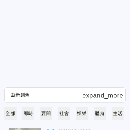
全部
即時
要聞
社會
娛樂
體育
生活