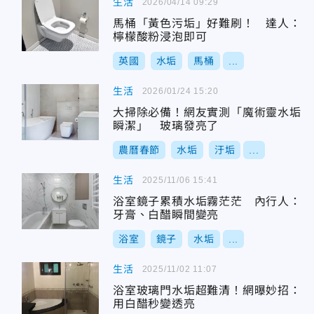
生活
2026/04/14 09:29
馬桶「黃色污垢」好難刷！ 達人：
檸檬酸粉浸泡即可
英國
水垢
馬桶
...
生活
2026/01/24 15:20
大掃除必備！網友實測「魔術靈水垢
瞬潔」 玻璃發亮了
農曆春節
水垢
汙垢
...
生活
2025/11/06 15:41
浴室鏡子累積水垢霧茫茫 內行人：
牙膏、白醋瞬間變亮
浴室
鏡子
水垢
...
生活
2025/11/02 11:07
浴室玻璃門水垢超難清！網曝妙招：
用白醋秒變透亮