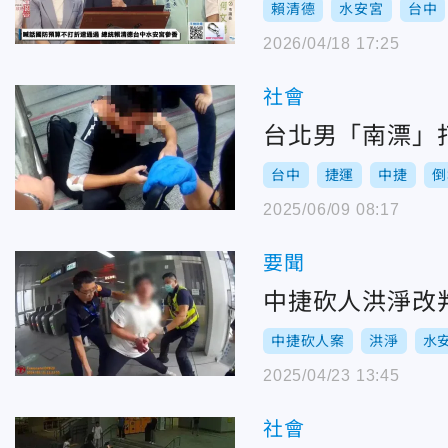
賴清德
水安宮
台中
2026/04/18 17:25
社會
台北男「南漂」
台中
捷運
中捷
倒
2025/06/09 08:17
要聞
中捷砍人洪淨改
中捷砍人案
洪淨
水
2025/04/23 13:45
社會