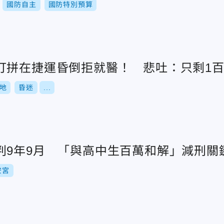
國防自主
國防特別預算
打拼在捷運昏倒拒就醫！ 悲吐：只剩1
地
昏迷
...
判9年9月 「與高中生百萬和解」減刑關
安宮