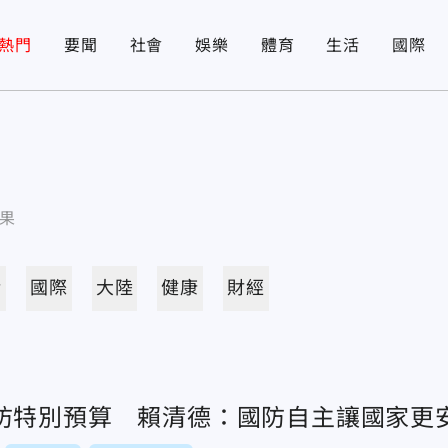
熱門
要聞
社會
娛樂
體育
生活
國際
果
活
國際
大陸
健康
財經
防特別預算 賴清德：國防自主讓國家更