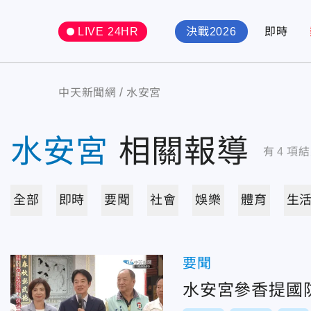
LIVE 24HR
決戰2026
即時
中天新聞網
水安宮
水安宮
相關報導
有
4
項結
全部
即時
要聞
社會
娛樂
體育
生
要聞
水安宮參香提國