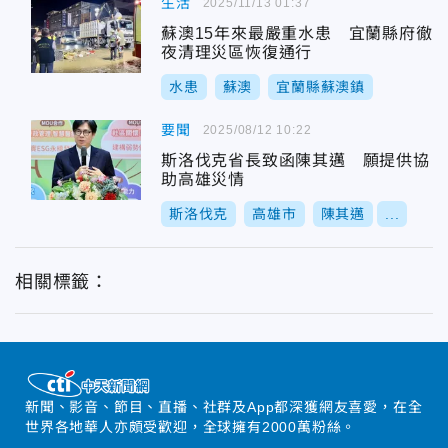
生活
2025/11/13 01:37
蘇澳15年來最嚴重水患 宜蘭縣府徹
夜清理災區恢復通行
水患
蘇澳
宜蘭縣蘇澳鎮
要聞
2025/08/12 10:22
斯洛伐克省長致函陳其邁 願提供協
助高雄災情
斯洛伐克
高雄市
陳其邁
...
相關標籤：
新聞、影音、節目、直播、社群及App都深獲網友喜愛，在全
世界各地華人亦頗受歡迎，全球擁有2000萬粉絲。