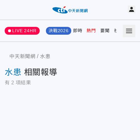
LIVE 24HR
決戰2026
即時
熱門
要聞
社會
娛樂
中天新聞網
水患
水患
相關報導
有
2
項結果