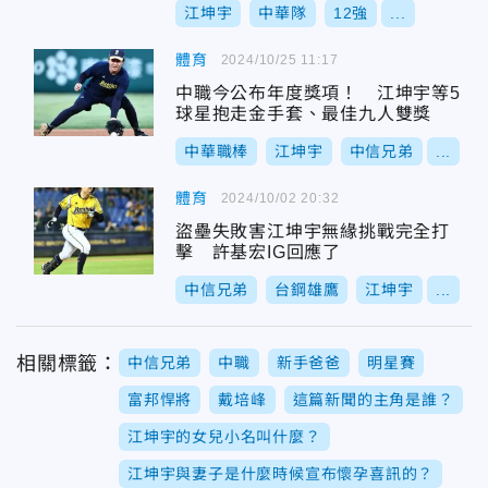
江坤宇
中華隊
12強
...
體育
2024/10/25 11:17
中職今公布年度獎項！ 江坤宇等5
球星抱走金手套、最佳九人雙獎
中華職棒
江坤宇
中信兄弟
...
體育
2024/10/02 20:32
盜壘失敗害江坤宇無緣挑戰完全打
擊 許基宏IG回應了
中信兄弟
台鋼雄鷹
江坤宇
...
相關標籤：
中信兄弟
中職
新手爸爸
明星賽
富邦悍將
戴培峰
這篇新聞的主角是誰？
江坤宇的女兒小名叫什麼？
江坤宇與妻子是什麼時候宣布懷孕喜訊的？