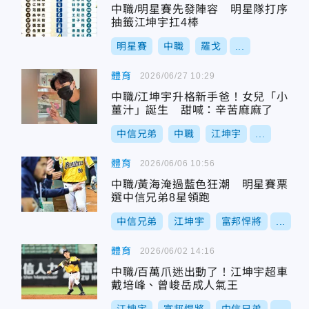
中職/明星賽先發陣容 明星隊打序
抽籤江坤宇扛4棒
明星賽
中職
羅戈
...
體育
2026/06/27 10:29
中職/江坤宇升格新手爸！女兒「小
薑汁」誕生 甜喊：辛苦麻麻了
中信兄弟
中職
江坤宇
...
體育
2026/06/06 10:56
中職/黃海淹過藍色狂潮 明星賽票
選中信兄弟8星領跑
中信兄弟
江坤宇
富邦悍將
...
體育
2026/06/02 14:16
中職/百萬爪迷出動了！江坤宇超車
戴培峰、曾峻岳成人氣王