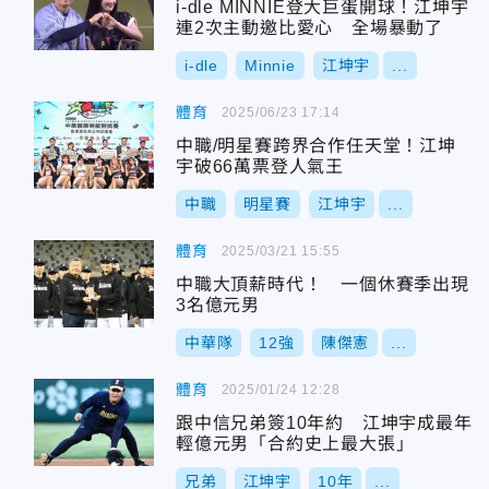
i-dle MINNIE登大巨蛋開球！江坤宇
連2次主動邀比愛心 全場暴動了
i-dle
Minnie
江坤宇
...
體育
2025/06/23 17:14
中職/明星賽跨界合作任天堂！江坤
宇破66萬票登人氣王
中職
明星賽
江坤宇
...
體育
2025/03/21 15:55
中職大頂薪時代！ 一個休賽季出現
3名億元男
中華隊
12強
陳傑憲
...
體育
2025/01/24 12:28
跟中信兄弟簽10年約 江坤宇成最年
輕億元男「合約史上最大張」
兄弟
江坤宇
10年
...