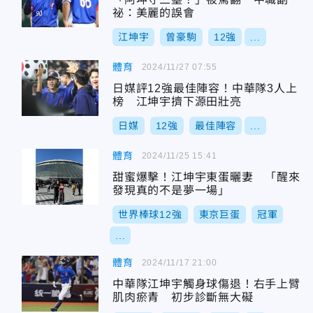
祕：美麗的誤會
江坤宇
曾豪駒
12強
...
體育
2024/11/27 07:55
日媒評12強最佳陣容！中華隊3人上
榜 江坤宇擠下源田壯亮
日媒
12強
最佳陣容
...
體育
2024/11/25 15:41
甜蜜爆擊！江坤宇東蛋曬妻 「醒來
發現真的不是夢一場」
世界棒球12強
東京巨蛋
冠軍
...
體育
2024/11/17 21:00
中華隊江坤宇觸身球傷退！右手上臂
肌肉瘀青 初步診斷無大礙