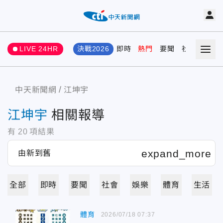
LIVE 24HR
決戰2026
即時
熱門
要聞
社會
娛樂
中天新聞網
江坤宇
江坤宇
相關報導
有
20
項結果
全部
即時
要聞
社會
娛樂
體育
生活
體育
2026/07/18 07:37