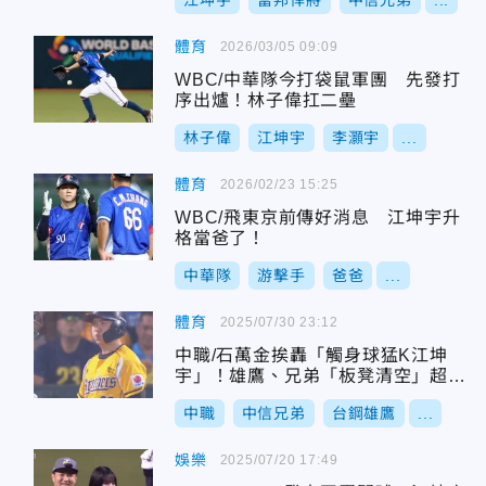
江坤宇
富邦悍將
中信兄弟
...
體育
2026/03/05 09:09
WBC/中華隊今打袋鼠軍團 先發打
序出爐！林子偉扛二壘
林子偉
江坤宇
李灝宇
...
體育
2026/02/23 15:25
WBC/飛東京前傳好消息 江坤宇升
格當爸了！
中華隊
游擊手
爸爸
...
體育
2025/07/30 23:12
中職/石萬金挨轟「觸身球猛K江坤
宇」！雄鷹、兄弟「板凳清空」超火
爆
中職
中信兄弟
台鋼雄鷹
...
娛樂
2025/07/20 17:49