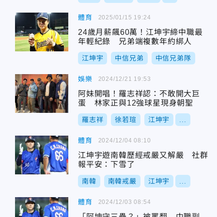
體育
2025/01/15 19:24
24歲月薪飆60萬！江坤宇締中職最
年輕紀錄 兄弟端複數年約綁人
江坤宇
中信兄弟
中信兄弟隊
娛樂
2024/12/21 19:53
阿妹開唱！羅志祥認：不敢開大巨
蛋 林家正與12強球星現身朝聖
羅志祥
徐若瑄
江坤宇
...
體育
2024/12/04 08:10
江坤宇遊南韓歷經戒嚴又解嚴 社群
報平安：下雪了
南韓
南韓戒嚴
江坤宇
...
體育
2024/12/03 08:54
「阿坤守三壘？」被罵翻 中職副