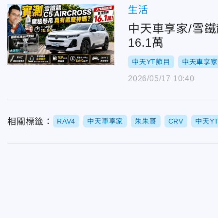
生活
中天車享家/雪鐵龍
16.1萬
中天YT節目
中天車享家
2026/05/17 10:40
相關標籤：
RAV4
中天車享家
朱朱哥
CRV
中天Y