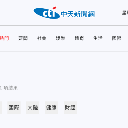
星
熱門
要聞
社會
娛樂
體育
生活
國際
1
項結果
活
國際
大陸
健康
財經