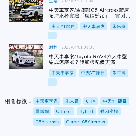
生活
2026/05/17 10:40
中天車享家/雪鐵龍C5 Aircross藤原
拓海水杯實驗「魔毯懸吊」 實測0-
100加速10.88秒大改款降16.1萬
中天YT節目
中天車享家
朱朱哥
...
財經
2026/04/01 08:35
中天車享家/Toyota RAV4六大車型
編成怎麼挑？旗艦版配備更滿
中天車享家
中天YT節目
朱朱哥
...
相關標籤：
中天車享家
朱朱哥
CRV
中天YT節目
雪鐵龍
Citroen
Hybrid
通風座椅
C5Aircross
CitroenC5Aircross