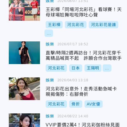
娛樂
2026/08/07 13:51
王彩樺「同場河北彩花」看球賽！天
母球場尬舞啦啦隊吐心聲
王彩樺
河北彩花
河北彩花是誰
...
娛樂
2026/07/17 18:52
直擊/時隔2週再訪台！河北彩花穿千
萬精品喊買不起 許願合作台灣歌手
河北彩花
日本
王陽明
...
娛樂
2026/04/03 13:18
河北彩花出意外！走秀活動急喊卡
親揭傷勢：右腳骨折
河北彩花
骨折
AV女優
娛樂
2024/08/22 14:40
VVIP要價2萬4！河北彩伽粉絲見面