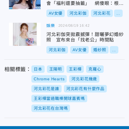
會「福利還要抽籤」 網傻眼：根本
盤子
AV女優
河北彩伽
河北彩花
...
娛樂
2024/08/19 16:42
河北彩伽突拋震撼彈！甜曬夢幻婚紗
照 宣布來台「找老公」時間點
河北彩伽
AV女優
婚紗照
...
相關標籤：
日本
王陽明
王彩樺
克羅心
Chrome Hearts
河北彩花幾歲
河北彩花是誰
河北彩花有什麼作品
王彩樺當過職棒開球嘉賓嗎
河北彩花在台灣嗎