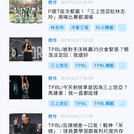
體育
2025/12/27 20:03
P跟T這次都贏！「三上悠亞尬林志
玲」兩場比賽都滿場
林志玲
洋基工程
PLG職籃
...
體育
2025/12/27 18:10
TPBL/被對手洋將轟35分會緊張？簡
浩淡定回：我還好
三上悠亞
TPBL
TPBL職籃
...
體育
2025/12/27 18:09
TPBL/今天射很準是因為三上悠亞？
馬建豪：我一直都這樣
三上悠亞
TPBL
TPBL職籃
...
體育
2025/12/27 17:35
TPBL/反撲總差一口氣！戰神「呆
總」：球員要學習跟裁判尺度共存