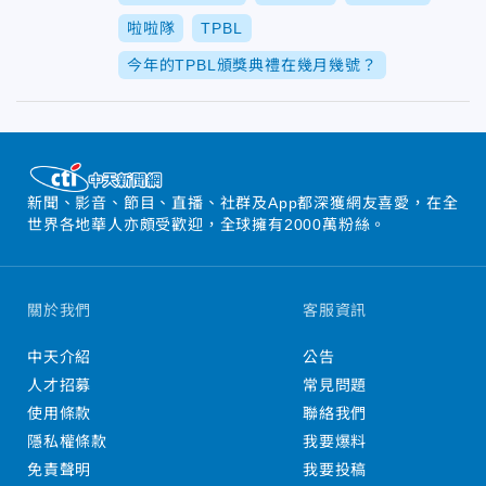
啦啦隊
TPBL
今年的TPBL頒獎典禮在幾月幾號？
新聞、影音、節目、直播、社群及App都深獲網友喜愛，在全
世界各地華人亦頗受歡迎，全球擁有2000萬粉絲。
關於我們
客服資訊
中天介紹
公告
人才招募
常見問題
使用條款
聯絡我們
隱私權條款
我要爆料
免責聲明
我要投稿