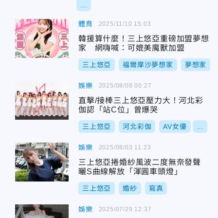
...
體育
2025/11/10 15:03
韓援算什麼！三上悠亞重磅加盟夢想
家 網嗨喊：可媲美魔獸加盟
三上悠亞
福爾摩沙夢想家
夢想家
娛樂
2025/08/08 00:27
直擊/接棒三上悠亞壓力大！河北彩
伽認「站C位」曾爆哭
三上悠亞
河北彩伽
AV女優
...
娛樂
2025/08/03 11:23
三上悠亞捲婚紗風波二度無奈發聲
曬S曲線解放「渾圓車頭燈」
三上悠亞
婚紗
寫真
娛樂
2025/07/29 12:37