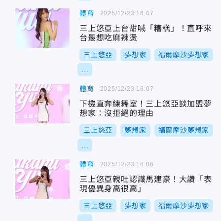
體育
2025/12/23 16:07
三上悠亞上台甜喊「糟糕」！直呼來
台最想吃麻辣燙
三上悠亞
夢想家
福爾摩沙夢想家
...
體育
2025/12/23 16:07
下機直奔練舞室！三上悠亞談加盟夢
想家：沒拒絕的理由
三上悠亞
夢想家
福爾摩沙夢想家
...
體育
2025/12/23 16:06
三上悠亞親吐認識馬建豪！大讚「表
現優異身高很高」
三上悠亞
夢想家
福爾摩沙夢想家
...