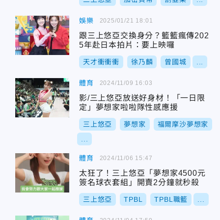
娛樂
2025/01/21 18:01
跟三上悠亞交換身分？籃籃瘋傳202
5年赴日本拍片：要上映囉
天才衝衝衝
徐乃麟
曾國城
...
體育
2024/11/09 16:03
影/三上悠亞放送好身材！「一日限
定」夢想家啦啦隊性感應援
三上悠亞
夢想家
福爾摩沙夢想家
...
體育
2024/11/06 15:47
太狂了！三上悠亞「夢想家4500元
簽名球衣套組」開賣2分鐘就秒殺
三上悠亞
TPBL
TPBL職籃
...