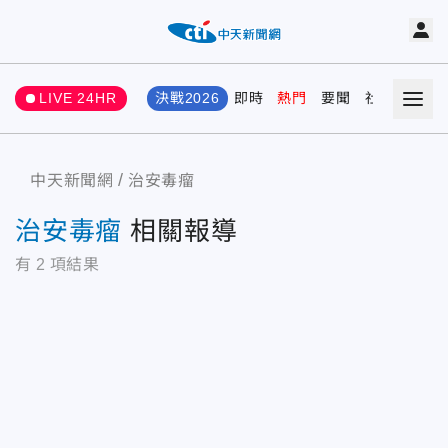
LIVE 24HR
決戰2026
即時
熱門
要聞
社會
娛樂
中天新聞網
治安毒瘤
治安毒瘤
相關報導
有
2
項結果