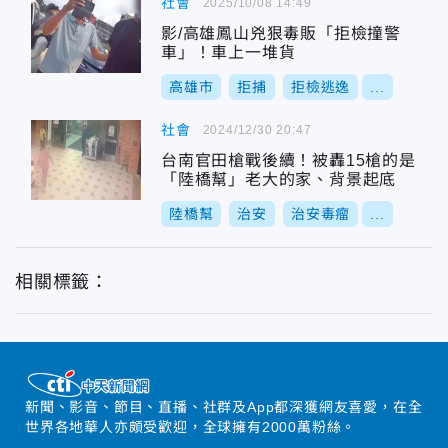
社會
2025/10/08 14:49
影/高雄鳳山兇狠毒販「拒檢撞警
車」！車上一堆貨
高雄市
拒捕
拒檢逃逸
...
社會
2024/12/30 20:47
台南官田槍戰後續！被轟15槍的是
「陸橋幫」老大的家、背景起底
陸橋幫
治安
治安毒瘤
...
相關標籤：
新聞、影音、節目、直播、社群及App都深獲網友喜愛，在全
世界各地華人亦頗受歡迎，全球擁有2000萬粉絲。