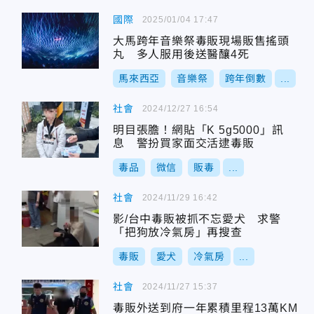
國際
2025/01/04 17:47
大馬跨年音樂祭毒販現場販售搖頭
丸 多人服用後送醫釀4死
馬來西亞
音樂祭
跨年倒數
...
社會
2024/12/27 16:54
明目張膽！網貼「K 5g5000」訊
息 警扮買家面交活逮毒販
毒品
微信
販毒
...
社會
2024/11/29 16:42
影/台中毒販被抓不忘愛犬 求警
「把狗放冷氣房」再搜查
毒販
愛犬
冷氣房
...
社會
2024/11/27 15:37
毒販外送到府一年累積里程13萬KM