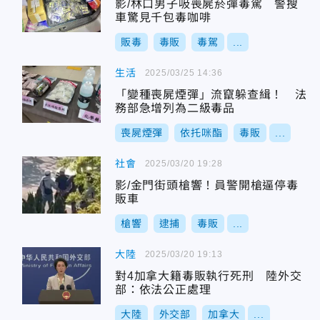
影/林口男子吸喪屍菸彈毒駕 警搜
車驚見千包毒咖啡
販毒
毒販
毒駕
...
生活
2025/03/25 14:36
「變種喪屍煙彈」流竄躲查緝！ 法
務部急增列為二級毒品
喪屍煙彈
依托咪酯
毒販
...
社會
2025/03/20 19:28
影/金門街頭槍響！員警開槍逼停毒
販車
槍響
逮捕
毒販
...
大陸
2025/03/20 19:13
對4加拿大籍毒販執行死刑 陸外交
部：依法公正處理
大陸
外交部
加拿大
...