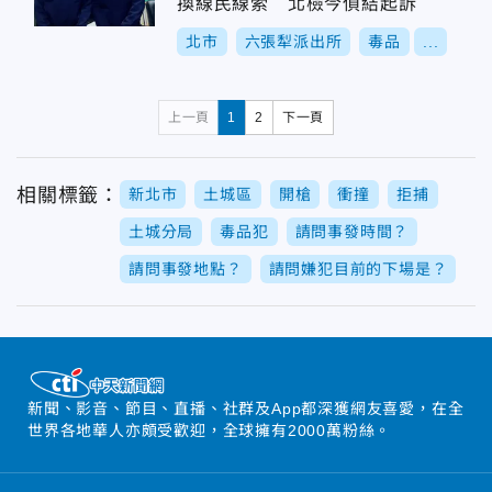
換線民線索 北檢今偵結起訴
北市
六張犁派出所
毒品
...
上一頁
1
2
下一頁
相關標籤：
新北市
土城區
開槍
衝撞
拒捕
土城分局
毒品犯
請問事發時間？
請問事發地點？
請問嫌犯目前的下場是？
新聞、影音、節目、直播、社群及App都深獲網友喜愛，在全
世界各地華人亦頗受歡迎，全球擁有2000萬粉絲。