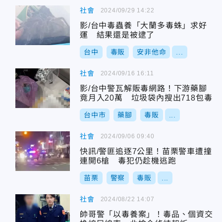
社會
2024/09/29 14:22
影/台中毒蟲養「大蘭多毒蛛」求好
運 結果還是被逮了
台中
毒販
安非他命
...
社會
2024/09/16 16:11
影/台中警瓦解販毒網路！下游藥腳
竟月入20萬 垃圾袋內搜出718包毒
台中市
藥腳
毒販
...
社會
2024/09/06 09:40
快訊/警匪追逐7公里！苗栗警車遭撞
連開6槍 毒犯仍趁機逃跑
苗栗
警察
毒販
...
社會
2024/08/22 14:07
帥哥警「以毒養案」！毒品、個資交