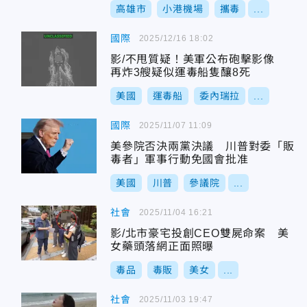
高雄市
小港機場
攜毒
...
國際
2025/12/16 18:02
影/不甩質疑！美軍公布砲擊影像
再炸3艘疑似運毒船隻釀8死
美國
運毒船
委內瑞拉
...
國際
2025/11/07 11:09
美參院否決兩黨決議 川普對委「販
毒者」軍事行動免國會批准
美國
川普
參議院
...
社會
2025/11/04 16:21
影/北市豪宅投創CEO雙屍命案 美
女藥頭落網正面照曝
毒品
毒販
美女
...
社會
2025/11/03 19:47