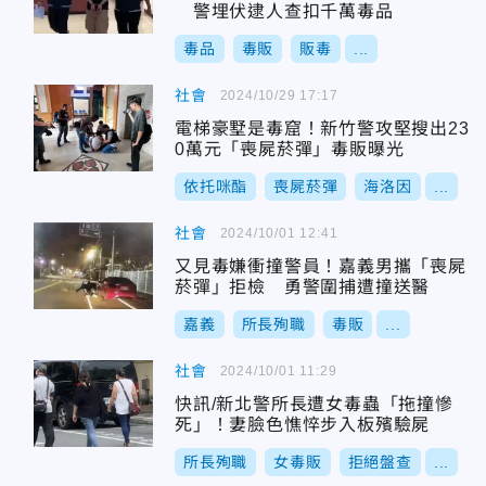
警埋伏逮人查扣千萬毒品
毒品
毒販
販毒
...
社會
2024/10/29 17:17
電梯豪墅是毒窟！新竹警攻堅搜出23
0萬元「喪屍菸彈」毒販曝光
依托咪酯
喪屍菸彈
海洛因
...
社會
2024/10/01 12:41
又見毒嫌衝撞警員！嘉義男攜「喪屍
菸彈」拒檢 勇警圍捕遭撞送醫
嘉義
所長殉職
毒販
...
社會
2024/10/01 11:29
快訊/新北警所長遭女毒蟲「拖撞慘
死」！妻臉色憔悴步入板殯驗屍
所長殉職
女毒販
拒絕盤查
...