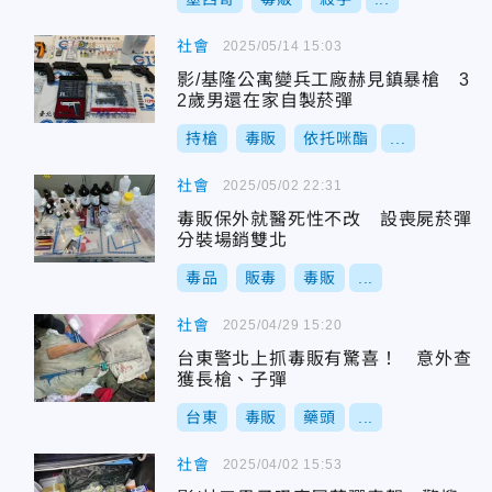
社會
2025/05/14 15:03
影/基隆公寓變兵工廠赫見鎮暴槍 3
2歲男還在家自製菸彈
持槍
毒販
依托咪酯
...
社會
2025/05/02 22:31
毒販保外就醫死性不改 設喪屍菸彈
分裝場銷雙北
毒品
販毒
毒販
...
社會
2025/04/29 15:20
台東警北上抓毒販有驚喜！ 意外查
獲長槍、子彈
台東
毒販
藥頭
...
社會
2025/04/02 15:53