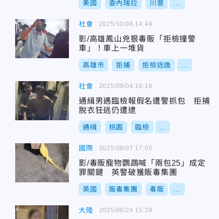
美國
委內瑞拉
川普
...
社會
2025/10/08 14:49
影/高雄鳳山兇狠毒販「拒檢撞警
車」！車上一堆貨
高雄市
拒捕
拒檢逃逸
...
社會
2025/09/04 16:16
通緝男遇臨檢報假名遭警抓包 拒捕
脫衣狂逃仍遭逮
通緝
桃園
臨檢
...
國際
2025/08/07 17:05
影/毒販寵物鸚鵡喊「兩包25」成定
罪關鍵 英警破獲販毒集團
英國
販毒集團
毒販
...
大陸
2025/06/24 15:39