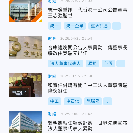
財經
2026/07/07 21:03
統一發重訊！代香港子公司公告董事
王志強逝世
統一
統一企業
重大訊息
...
財經
2026/04/27 21:59
合庫證晚間公告人事異動！傳董事長
將改由吳瑞元出任
法人董事代表人
異動
台股
...
財經
2025/11/19 22:58
和寶佳併購有關？中工法人董事陳瑞
隆突辭任
中工
中石化
陳瑞隆
...
財經
2025/09/01 21:43
龔明鑫就任經濟部長 世界先進宣布
法人董事代表人異動