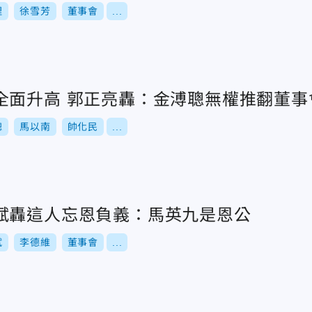
理
徐雪芳
董事會
...
全面升高 郭正亮轟：金溥聰無權推翻董事
聰
馬以南
帥化民
...
斌轟這人忘恩負義：馬英九是恩公
斌
李德維
董事會
...