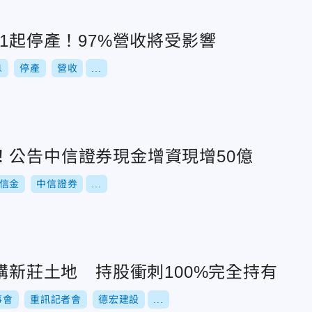
/1起停產！97%營收將受影響
息
停產
營收
...
！公告中信證券現金增資現增50億
信金
中信證券
...
收購新莊土地 持股衝刺100%完全持有
事會
重訊記者會
德宏建設
...