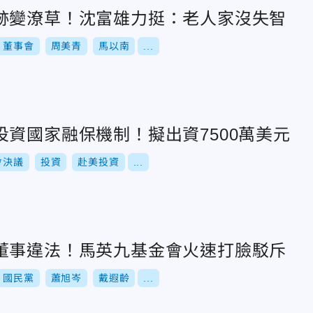
跡變潦草！沈富雄力挺：老人家沒失智
董事會
周美青
馬以南
...
資國家融保機制！擬出資7500萬美元
會決議
投資
赴美投資
...
董事違法！馬英九基金會火速打臉駁斥
國民黨
蕭旭岑
戴遐齡
...