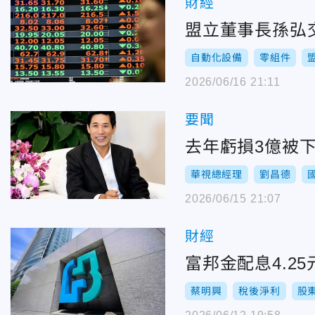
財經
盟立董事長孫弘
自動化設備
零組件
2026/06/16 21:11
要聞
去年虧損3億被
華視總經理
劉昌德
2026/06/15 21:07
財經
富邦金配息4.
蔡明興
稅後淨利
股