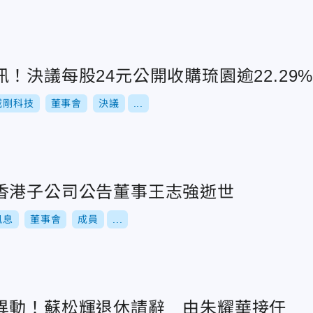
！決議每股24元公開收購琉園逾22.29
威剛科技
董事會
決議
...
香港子公司公告董事王志強逝世
訊息
董事會
成員
...
異動！蘇松輝退休請辭 由朱耀華接任