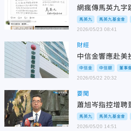
網瘋傳馬英九字
馬英九
馬英九基金會
2026/05/23 08:41
財經
中信金響應赴美投
中信金
中信銀
董事
2026/05/22 20:32
要聞
蕭旭岑指控增聘
馬英九
馬英九基金會
2026/05/20 14:51