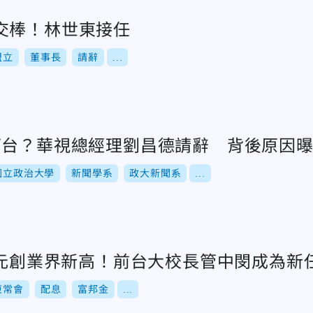
交棒！林世東接任
盟立
董事長
請辭
...
下台？華視總經理劉昌德請辭 背後原因
國立政治大學
新聞學系
政大新聞系
...
25元創業界新高！前台大校長管中閔成為新
東常會
配息
富邦金
...