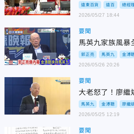
遠東百貨
遠百
總經
2026/05/27 18:44
要聞
馬英九家族風暴
郭正亮
馬英九
金溥
2026/05/26 20:26
要聞
大老怒了！廖繼
馬英九
金溥聰
廖繼
2026/05/25 12:19
要聞