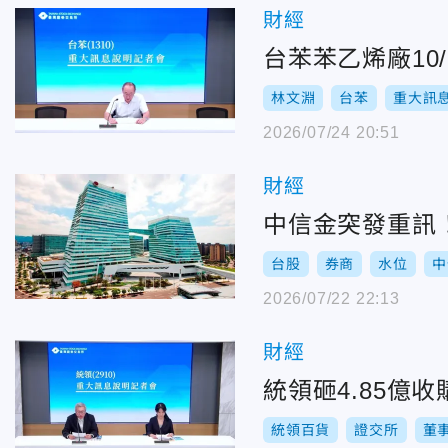
財經
台苯苯乙烯廠10
林文淵
台苯
重大訊
2026/07/24 20:51
財經
中信金突發重訊
台股
券商
水位
中
2026/07/22 22:13
財經
統領砸4.85億
統領百貨
證交所
董