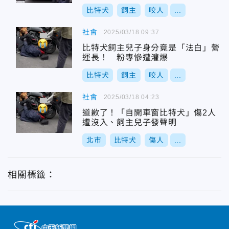
比特犬
飼主
咬人
...
社會
2025/03/18 09:37
比特犬飼主兒子身分竟是「法白」營
運長！ 粉專慘遭灌爆
比特犬
飼主
咬人
...
社會
2025/03/18 04:23
道歉了！「自開車窗比特犬」傷2人
遭沒入、飼主兒子發聲明
北市
比特犬
傷人
...
相關標籤：