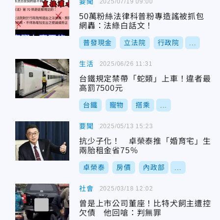
要聞
2025/07/19 09:00
50萬粉絲法律科普粉專造謠被抓包
網轟：法綠白話文！
普發現金
立法院
行政院
...
生活
2025/06/26 11:31
台鐵規定禁帶「蛇類」上車！違者最
高罰7500元
台鐵
寵物
搭乘
...
要聞
2025/05/13 15:23
抗少子化！ 卓榮泰推「婚育宅」生
兩胎租金省75％
卓榮泰
房價
內政部
...
社會
2025/03/18 12:02
曾是上市公司董座！比特犬飼主遭控
欠債 他回嗆：判無罪