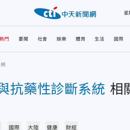
星
熱門
要聞
社會
娛樂
體育
生活
國際
系統
與抗藥性診斷系統
相
活
國際
大陸
健康
財經