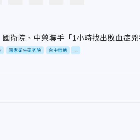
人！國衛院、中榮聯手「1小時找出敗血症兇
性
國家衛生研究院
台中榮總
...