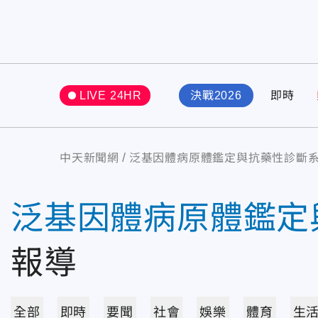
LIVE 24HR
決戰2026
即時
中天新聞網
泛基因體病原體鑑定與抗藥性診斷
泛基因體病原體鑑定
報導
全部
即時
要聞
社會
娛樂
體育
生