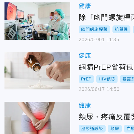
健康
除「幽門螺旋桿
幽門螺旋桿菌
抗藥性
2026/07/01 11:35
健康
網購PrEP省荷
PrEP
HIV預防
暴露
2026/06/17 14:50
健康
頻尿、疼痛反覆
泌尿道感染
頻尿
血