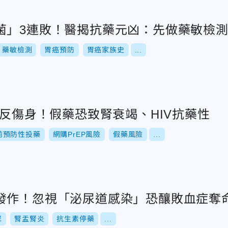
菌」3連敗！醫揭抗藥元凶：先做藥敏檢
藥敏檢測
胃癌預防
胃癌家族史
...
包反傷身！假藥恐致腎衰竭、HIV抗藥性
前預防性投藥
網購PrEP風險
假藥風險
...
發作！忽視「泌尿道感染」恐釀敗血症奪
尿
腎盂腎炎
抗生素停藥
...