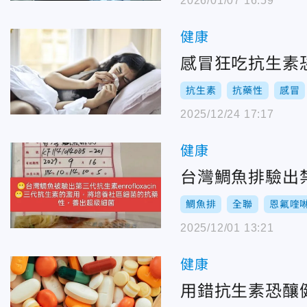
2026/01/07 16:59
健康
感冒狂吃抗生素
抗生素
抗藥性
感冒
2025/12/24 17:17
健康
台灣鯛魚排驗出
鯛魚排
全聯
恩氟喹
2025/12/01 13:21
健康
用錯抗生素恐釀