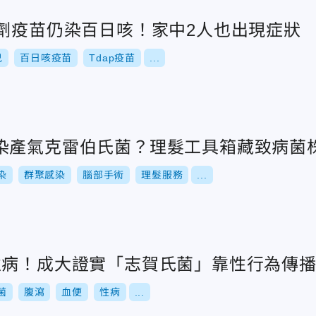
2劑疫苗仍染百日咳！家中2人也出現症狀
兒
百日咳疫苗
Tdap疫苗
...
染產氣克雷伯氏菌？理髮工具箱藏致病菌
染
群聚感染
腦部手術
理髮服務
...
性病！成大證實「志賀氏菌」靠性行為傳
菌
腹瀉
血便
性病
...