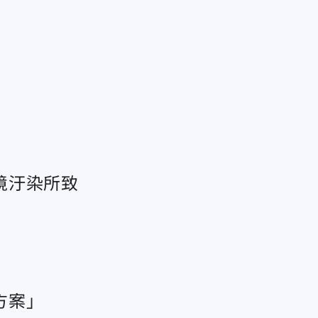
境汙染所致
方案」