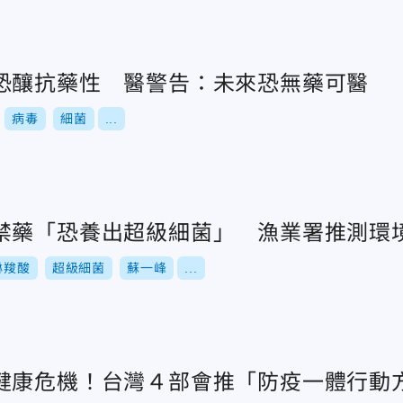
恐釀抗藥性 醫警告：未來恐無藥可醫
病毒
細菌
...
禁藥「恐養出超級細菌」 漁業署推測環
啉羧酸
超級細菌
蘇一峰
...
健康危機！台灣４部會推「防疫一體行動