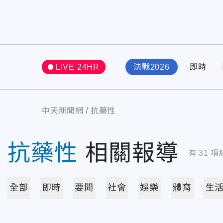
LIVE 24HR
決戰2026
即時
中天新聞網
抗藥性
抗藥性
相關報導
有
31
項
全部
即時
要聞
社會
娛樂
體育
生