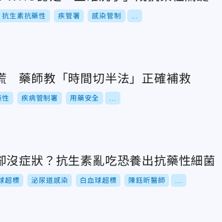
抗生素抗藥性
疾管署
感染管制
...
慌 藥師教「時間切半法」正確補救
藥性
疾病管制署
用藥安全
...
卻沒症狀？抗生素亂吃恐養出抗藥性細菌
球超標
泌尿道感染
白血球超標
陳鈺昕醫師
...