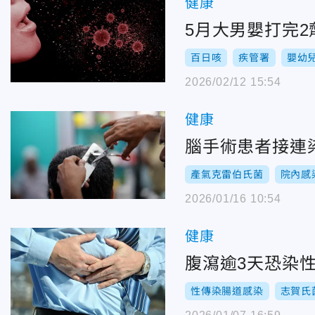
健康
5月大男嬰打完
百日咳
疾管署
嬰幼
2026/02/12 15:54
健康
腦手術患者接連
產氣克雷伯氏菌
院內感
2026/01/16 10:54
健康
腹瀉逾3天恐染
性傳染腸道感染
志賀氏