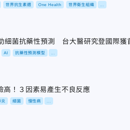
世界抗生素週
One Health
世界衛生組織
...
I輔助細菌抗藥性預測 台大醫研究登國際獲
AI
抗藥性預測模型
...
險高！３因素易產生不良反應
肺炎
細菌
慢性病
...