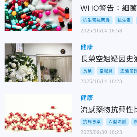
WHO警告：細菌
抗生素抗藥性
抗生素
2025/10/14 18:58
健康
長榮空姐疑因史
長榮
空服員
史迪爾
2025/10/14 10:23
健康
流感藥物抗藥性
抗病毒藥
Ａ型流感
2025/09/30 10:23