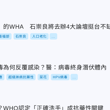
」的WHA 石崇良將去辦4大論壇挺台不
衛福部
石崇良
人口老化
...
毒為何反覆感染？醫：病毒終身潛伏體內
應
超級淋病抗藥性
菜花
HPV病毒
...
？WHO認定「正確洗手」成抗藥性關鍵