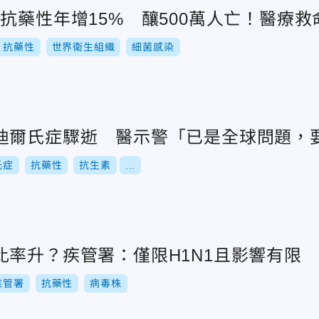
抗藥性年增15% 釀500萬人亡！醫療
抗藥性
世界衛生組織
細菌感染
迪爾氏症驟逝 醫示警「已是全球問題，
氏症
抗藥性
抗生素
...
比率升？疾管署：僅限H1N1且影響有限
疾管署
抗藥性
病毒株