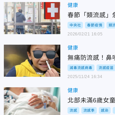
健康
春節「類流感」
中央社
春節疫情
類
2026/02/21 16:05
健康
無痛防流感！鼻
減毒流感病毒
流感疫苗
2025/11/24 16:34
健康
北部未滿6歲女
流感
流感季
感染