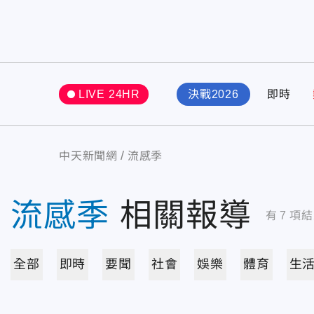
LIVE 24HR
決戰2026
即時
中天新聞網
流感季
流感季
相關報導
有
7
項結
全部
即時
要聞
社會
娛樂
體育
生