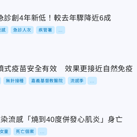
急診創4年新低！較去年驟降近6成
流感
急診人次
疾管署
...
噴式疫苗安全有效 效果更接近自然免疫
無針接種
嘉義基督教醫院
流感季
...
童染流感「燒到40度併發心肌炎」身亡
女童
死亡個案
...