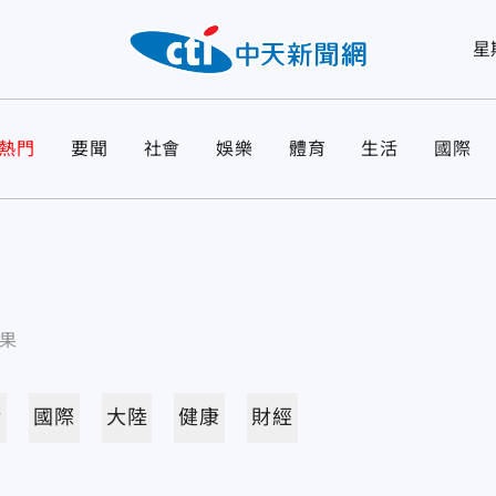
星
熱門
要聞
社會
娛樂
體育
生活
國際
果
活
國際
大陸
健康
財經