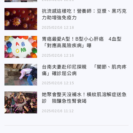
抗流感這樣吃！營養師：豆漿、黑巧克
力助增強免疫力
2025/02/16 12:18
胃癌最愛A型！B型小心肝癌 4血型
「對應高風險疾病」曝
2025/02/16 12:16
台南夫妻赴印尼探親 「關節、肌肉疼
痛」確診屈公病
2025/02/16 12:15
她聚會整天沒補水！橫紋肌溶解症送急
診 險釀急性腎衰竭
2025/02/16 11:12