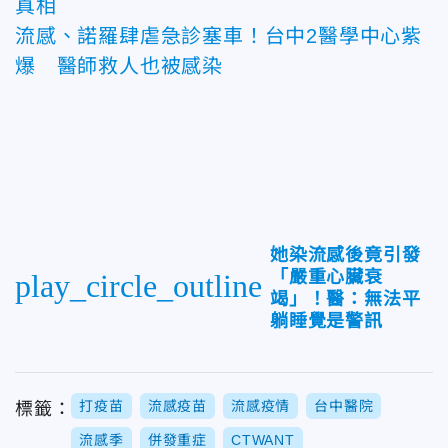
真相
流感、諾羅肆虐急診塞車！台中2醫學中心紫
爆 醫師救人也被感染
她染流感後竟引發
「嚴重心臟衰
play_circle_outline
竭」！醫：無法平
躺睡覺是警訊
打疫苗
流感疫苗
流感疫情
台中醫院
標籤：
流感季
併發重症
CTWANT