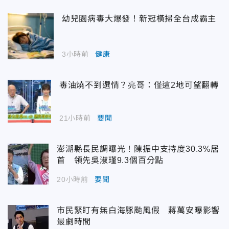
幼兒園病毒大爆發！新冠橫掃全台成霸主
3小時前
健康
毒油燒不到選情？亮哥：僅這2地可望翻轉
21小時前
要聞
澎湖縣長民調曝光！陳振中支持度30.3%居
首 領先吳淑瑾9.3個百分點
20小時前
要聞
市民緊盯有無白海豚颱風假 蔣萬安曝影響
最劇時間