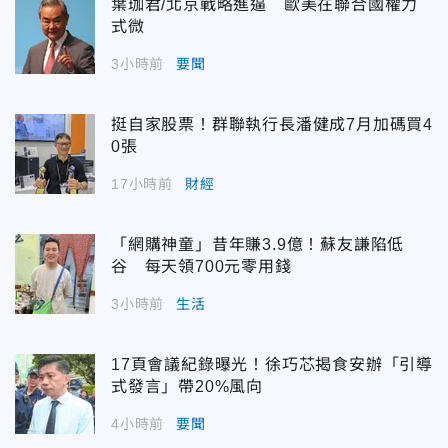
葉珈君/北京戰略進逼 歐美在聯合國權力
式微
3小時前
要聞
挺自家股票！群聯執行長潘健成7月加碼買4
0張
17小時前
財經
「網購神童」昔年賺3.9億！蘇友謙陷低
谷 每天領700元零用錢
3小時前
生活
17頁會議紀錄曝光！徐巧芯揭食安辦「引導
式發言」帶20%風向
4小時前
要聞