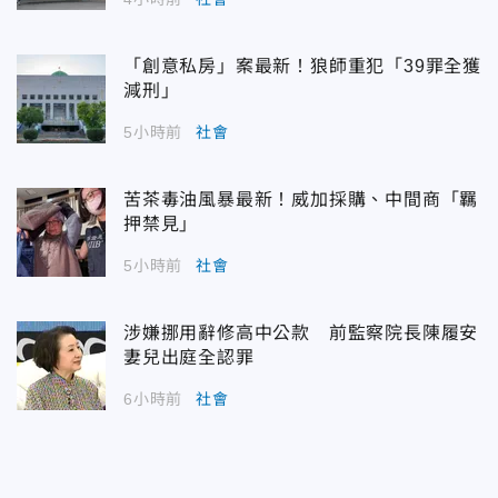
「創意私房」案最新！狼師重犯「39罪全獲
減刑」
5小時前
社會
苦茶毒油風暴最新！威加採購、中間商「羈
押禁見」
5小時前
社會
涉嫌挪用辭修高中公款 前監察院長陳履安
妻兒出庭全認罪
6小時前
社會