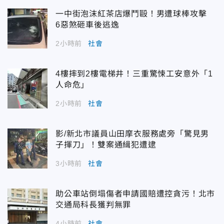
一中街泡沫紅茶店爆鬥毆！男遭球棒攻擊
6惡煞砸車後逃逸
2小時前
社會
4樓摔到2樓電梯井！三重驚悚工安意外「1
人命危」
2小時前
社會
影/新北市議員山田摩衣服務處旁「驚見男
子揮刀」！雙案通緝犯遭逮
3小時前
社會
助公車站倒塌傷者申請國賠遭控貪污！北市
交通局科長獲判無罪
4小時前
社會