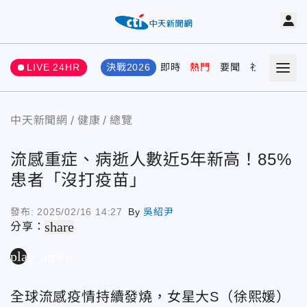
LIVE 24HR
決戰2026
即時
熱門
要聞
社會
娛樂
中天新聞網
健康
總覽
流感重症、病逝人數近5年新高！85%
患者「沒打疫苗」
發布:
2025/02/16 14:27
By
吳紹尹
share
分享：
play_arrow
全球流感疫情持續發燒，女星大S（徐熙媛）