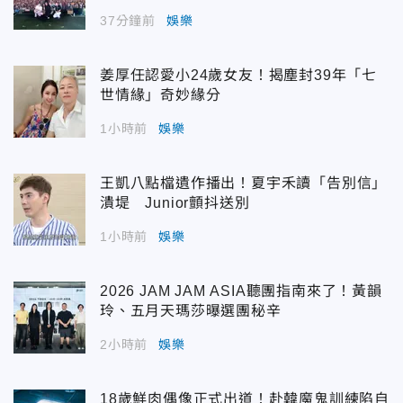
37分鐘前
娛樂
姜厚任認愛小24歲女友！揭塵封39年「七
世情緣」奇妙緣分
1小時前
娛樂
王凱八點檔遺作播出！夏宇禾讀「告別信」
潰堤 Junior顫抖送別
1小時前
娛樂
2026 JAM JAM ASIA聽團指南來了！黃韻
玲、五月天瑪莎曝選團秘辛
2小時前
娛樂
18歲鮮肉偶像正式出道！赴韓魔鬼訓練陷自