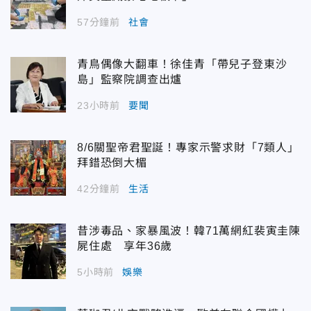
57分鐘前
社會
青鳥偶像大翻車！徐佳青「帶兒子登東沙
島」監察院調查出爐
23小時前
要聞
8/6關聖帝君聖誕！專家示警求財「7類人」
拜錯恐倒大楣
42分鐘前
生活
昔涉毒品、家暴風波！韓71萬網紅裴寅圭陳
屍住處 享年36歲
5小時前
娛樂