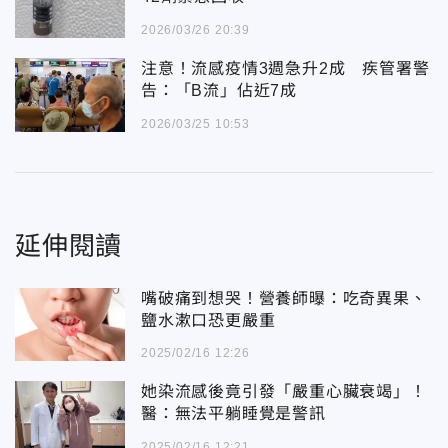
2026/03/26 20:39
注意！流感疫情3週急升2成 疾管署警
告：「B流」佔近7成
2026/03/25 10:53
延伸閱讀
嘴破痛到想哭！營養師曝：吃奇異果、
鹽水漱口恐更嚴重
2025/02/16 12:26
她染流感後竟引發「嚴重心臟衰竭」！
醫：無法平躺睡覺是警訊
2025/02/16 12:21