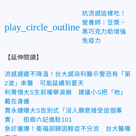
抗流感這樣吃！
營養師：豆漿、
play_circle_outline
黑巧克力助增強
免疫力
【延伸閱讀】
流感遲遲不降溫！台大感染科醫示警恐有「第
2波」來襲 可能延續到夏天
利菁憶大S生前暖舉淚崩 建議小S把「祂」
戴在身邊
賈永婕曝大S告別式「沒人願意接受這個事
實」 拒麻六記進駐101
急診塞爆！衛福部歸因輕症不分流 台大醫曝