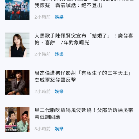
我懷疑 霸氣喊話：絕不登出
2小時前
娛樂
大馬歌手陳佩賢突宣布「結婚了」！廣發喜
帖、喜餅 7年對象曝光
2小時前
娛樂
周杰倫遭狗仔影射「有私生子的三字天王」
杰威爾怒發聲反擊
2小時前
娛樂
星二代騙吃騙喝風波延燒！父邵昕透過吳宗
憲低調回應
3小時前
娛樂