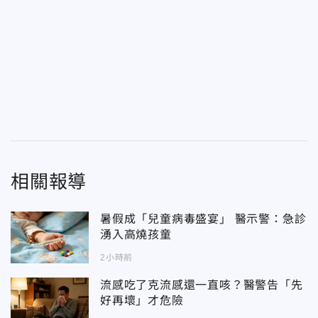
相關報導
暑假成「兒童病毒盛宴」 醫示警：急診
湧入高燒孩童
2小時前
流感吃了克流感還一直咳？醫警告「先
好再壞」才危險