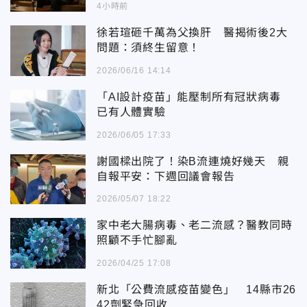
4小時前
徐若瑄砸千萬為父換肝 醫揭術後2大
問題：須終生留意！
2026/06/16 14:14
「AI設計疫苗」能壓制所有冠狀病毒
已有人體實驗
2026/06/05 17:33
謝國樑出院了！染B流連燒好幾天 親
自報平安：下週回議會報告
2026/05/07 18:22
家中老大腸病毒、老二流感？醫教同時
照顧不手忙腳亂
2026/04/25 17:08
新北「公費流感疫苗變色」 14縣市26
42劑緊急回收