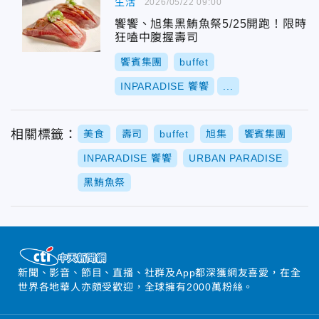
生活
2026/05/22 09:00
饗饗、旭集黑鮪魚祭5/25開跑！限時
狂嗑中腹握壽司
饗賓集團
buffet
INPARADISE 饗饗
...
相關標籤：
美食
壽司
buffet
旭集
饗賓集團
INPARADISE 饗饗
URBAN PARADISE
黑鮪魚祭
新聞、影音、節目、直播、社群及App都深獲網友喜愛，在全
世界各地華人亦頗受歡迎，全球擁有2000萬粉絲。